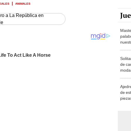
CIALES
ANIMALES
Ju
ero a La República en
le
Maste
palab
nuest
Solita
de ca
moda.
demue
Ajedre
de es
piezas
consi