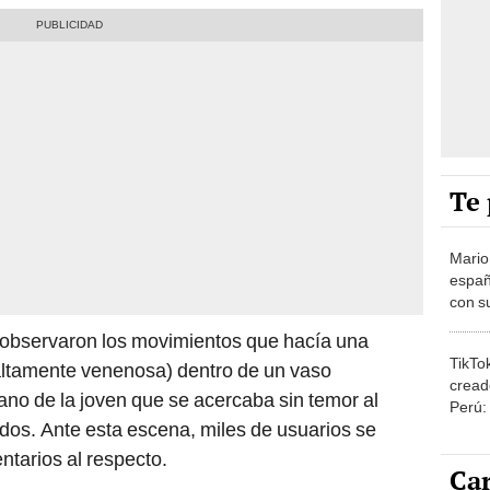
Te 
Mario
españ
con su
amor 
 observaron los movimientos que hacía una
gastr
TikTo
ltamente venenosa) dentro de un vaso
cread
ano de la joven que se acercaba sin temor al
Perú:
edos. Ante esta escena, miles de usuarios se
puede
1.000
tarios al respecto.
Car