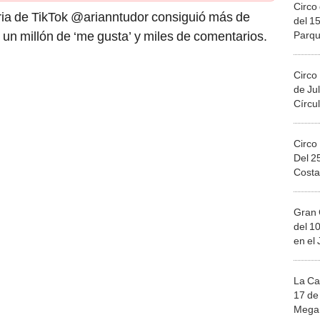
Circo 
uaria de TikTok @arianntudor consiguió más de
del 15
 un millón de ‘me gusta’ y miles de comentarios.
Parqu
Migue
Circo
de Jul
Círcul
Circo
Del 2
Costa
Gran 
del 10
en el
La Ca
17 de 
Mega 