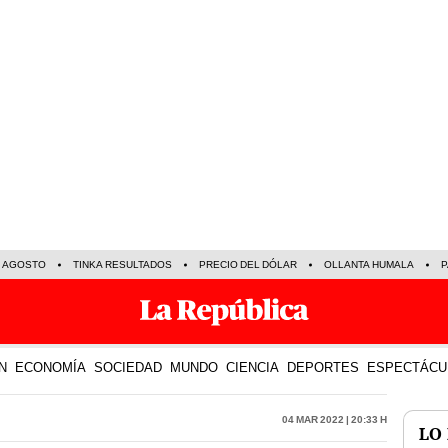
E AGOSTO
TINKA RESULTADOS
PRECIO DEL DÓLAR
OLLANTA HUMALA
P
N
ECONOMÍA
SOCIEDAD
MUNDO
CIENCIA
DEPORTES
ESPECTÁCU
04 Mar 2022 | 20:33 h
LO