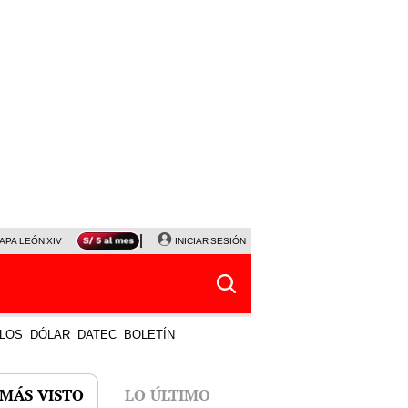
APA LEÓN XIV
NALDY SALDAÑA
INICIAR SESIÓN
LA BELLA LUZ
MAGALY MEDINA
HORÓS
LOS
DÓLAR
DATEC
BOLETÍN
 MÁS VISTO
LO ÚLTIMO