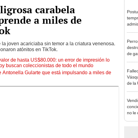
ligrosa carabela
Postu
prende a miles de
tempr
admis
Tok
pasar 
equiv
Perro
a joven acariciaba sin temor a la criatura venenosa.
destr
ionaron atónitos en TikTok.
de ga
 valor de hasta US$80.000: un error de impresión lo
hoy buscan coleccionistas de todo el mundo
Falle
de Antonella Gularte que está impulsando a miles de
Vásqu
de la 
su ic
Vendi
conci
no le
regal