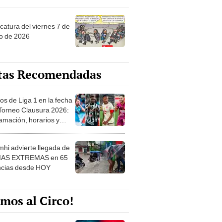
catura del viernes 7 de
o de 2026
tas Recomendadas
os de Liga 1 en la fecha
 Torneo Clausura 2026:
amación, horarios y
 ver
hi advierte llegada de
IAS EXTREMAS en 65
ncias desde HOY
mos al Circo!