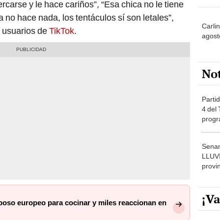
carse y le hace cariños”, “Esa chica no le tiene
a no hace nada, los tentáculos sí son letales”,
Carlin
s usuarios de
TikTok
.
agost
No
Partid
4 del
progr
dónde
Senam
LLUV
provi
¡Va
poso europeo para cocinar y miles reaccionan en