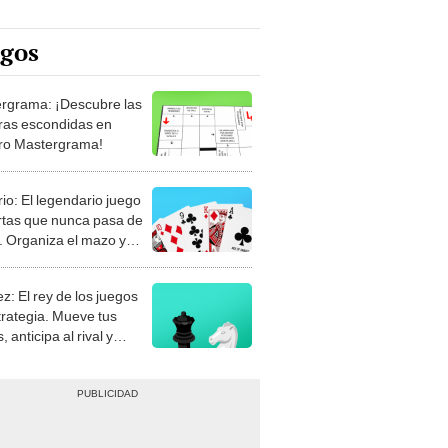
egos
rgrama: ¡Descubre las
ras escondidas en
ro Mastergrama!
rio: El legendario juego
rtas que nunca pasa de
 Organiza el mazo y
stra tu habilidad.
z: El rey de los juegos
trategia. Mueve tus
, anticipa al rival y
gue el jaque mate.