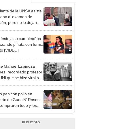
lante de la UNSA asiste
ano al examen de
1
ión, pero no le dejan
por insólita razón: se
ocó de día
 festeja su cumpleaños
ozando piñata con forma
2
to [VIDEO]
ce Manuel Espinoza
ez, recordado profesor
3
UNI que se hizo viral por
ónica forma de enseñar
ó pan con pollo en
erto de Guns N’ Roses,
4
 compraron todo y los
ó a ambulantes