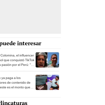
puede interesar
 Colomina, el influencer
ol que conquistó TikTok
 pasión por el Perú: "Mi
nació por la
onomía"
k ya paga a los
ores de contenido de
 este es el monto que
s llegar a cobrar por
 vistas
lincaturas