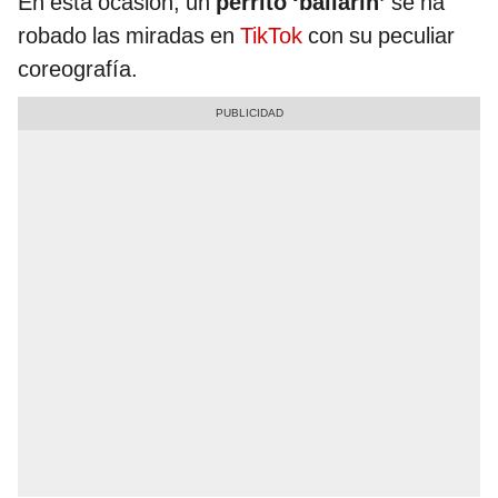
En esta ocasión, un
perrito ‘bailarín’
se ha
robado las miradas en
TikTok
con su peculiar
coreografía.