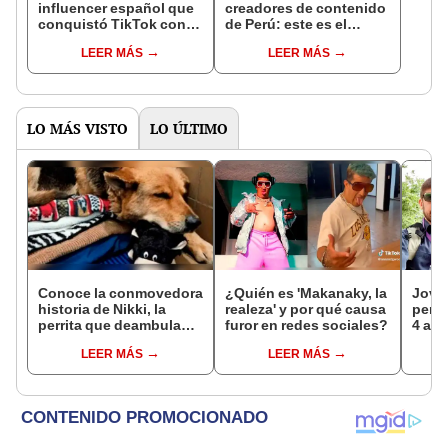
influencer español que
creadores de contenido
conquistó TikTok con
de Perú: este es el
su pasión por el Perú:
monto que puedes
LEER MÁS
LEER MÁS
"Mi amor nació por la
llegar a cobrar por 1.000
gastronomía"
vistas
LO MÁS VISTO
LO ÚLTIMO
Conoce la conmovedora
¿Quién es 'Makanaky, la
Jove
historia de Nikki, la
realeza' y por qué causa
perio
perrita que deambulaba
furor en redes sociales?
4 año
en las calles con un
empl
LEER MÁS
LEER MÁS
peluche
'sobr