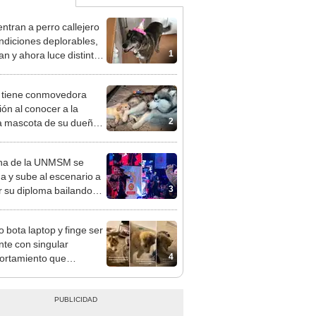
ntran a perro callejero
ndiciones deplorables,
1
an y ahora luce distinto
EO]
 tiene conmovedora
ión al conocer a la
2
 mascota de su dueño
rimera vez
na de la UNMSM se
a y sube al escenario a
3
ir su diploma bailando
diablada puneña'
o bota laptop y finge ser
nte con singular
4
ortamiento que
nece en TikTok