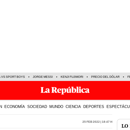
A VS SPORT BOYS
JORGE MESSI
KENJI FUJIMORI
PRECIO DEL DÓLAR
F
N
ECONOMÍA
SOCIEDAD
MUNDO
CIENCIA
DEPORTES
ESPECTÁCU
25 Feb 2022 | 18:47 h
LO