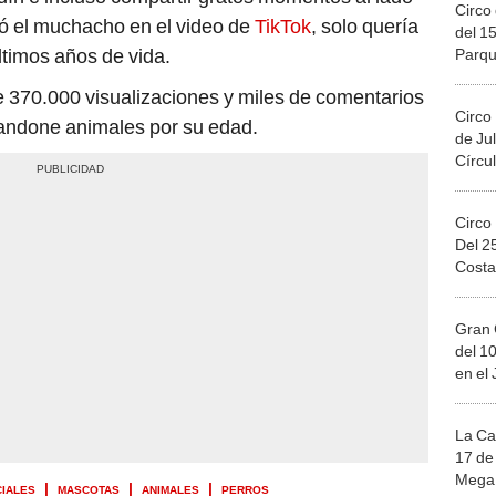
Circo 
ó el muchacho en el video de
TikTok
, solo quería
del 15
últimos años de vida.
Parqu
Migue
e 370.000 visualizaciones y miles de comentarios
Circo
bandone animales por su edad.
de Jul
Círcul
Circo
Del 2
Costa
Gran 
del 10
en el
La Ca
17 de 
Mega 
CIALES
MASCOTAS
ANIMALES
PERROS