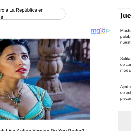
ero a La República en
Ju
le
Maste
palab
nuest
Solita
de ca
moda.
demue
Ajedre
de es
piezas
consi