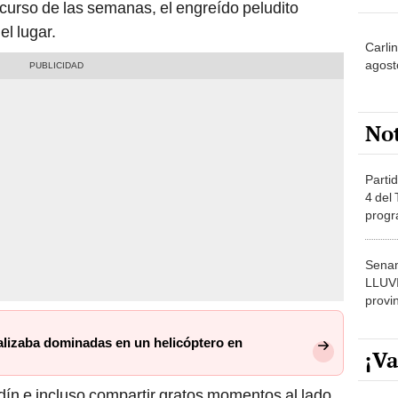
scurso de las semanas, el engreído peludito
el lugar.
Carli
agost
No
Partid
4 del
progr
dónde
Senam
LLUV
provi
lizaba dominadas en un helicóptero en
¡Va
ardín e incluso compartir gratos momentos al lado