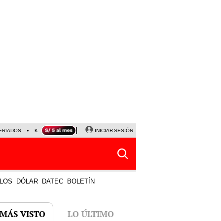
ERIADOS
KEIKO FUJIMORI
NALDY SALDAÑA
INICIAR SESIÓN
JAVIER MILEI
PARTIDOS DE
LOS
DÓLAR
DATEC
BOLETÍN
 MÁS VISTO
LO ÚLTIMO