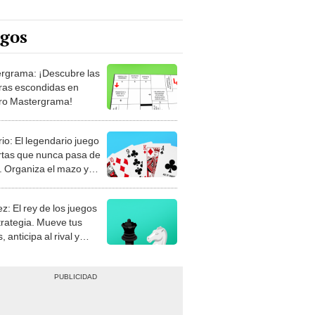
egos
rgrama: ¡Descubre las
ras escondidas en
ro Mastergrama!
rio: El legendario juego
rtas que nunca pasa de
 Organiza el mazo y
stra tu habilidad.
z: El rey de los juegos
trategia. Mueve tus
, anticipa al rival y
gue el jaque mate.