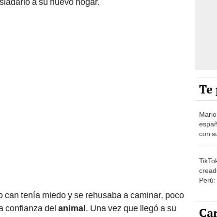
asladarlo a su nuevo hogar.
Te 
Mario
españ
con su
amor 
gastr
TikTo
cread
Perú:
puede
o can tenía miedo y se rehusaba a caminar, poco
1.000
la confianza del
animal
. Una vez que llegó a su
Car