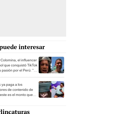
puede interesar
 Colomina, el influencer
ol que conquistó TikTok
 pasión por el Perú: "Mi
nació por la
onomía"
k ya paga a los
ores de contenido de
 este es el monto que
s llegar a cobrar por
 vistas
lincaturas