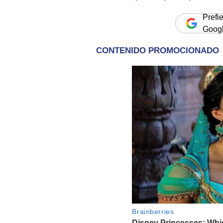
Prefi
Goog