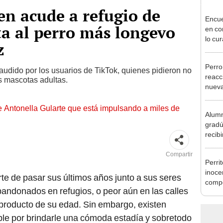
ven acude a refugio de
Encue
a al perro más longevo
en co
lo cur
z
[VID
Perro
audido por los usuarios de TikTok, quienes pidieron no
reacc
s mascotas adultas.
nueva
por p
de Antonella Gularte que está impulsando a miles de
Alum
gradú
recib
una '
Compartir
Perrit
inoce
rte de pasar sus últimos años junto a sus seres
comp
andonados en refugios, o peor aún en las calles
enter
 producto de su edad. Sin embargo, existen
ble por brindarle una cómoda estadía y sobretodo