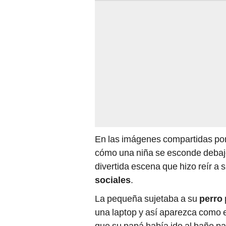
En las imágenes compartidas por
cómo una niña se esconde debajo
divertida escena que hizo reír a 
sociales
.
La pequeña sujetaba a su
perro
una laptop y así aparezca como e
que su papá había ido al baño pa