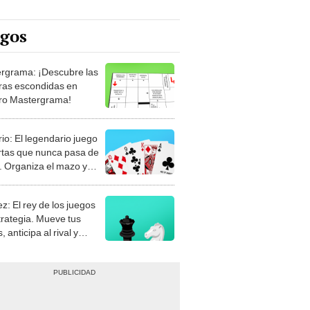
egos
rgrama: ¡Descubre las
ras escondidas en
ro Mastergrama!
rio: El legendario juego
rtas que nunca pasa de
 Organiza el mazo y
stra tu habilidad.
z: El rey de los juegos
trategia. Mueve tus
, anticipa al rival y
gue el jaque mate.