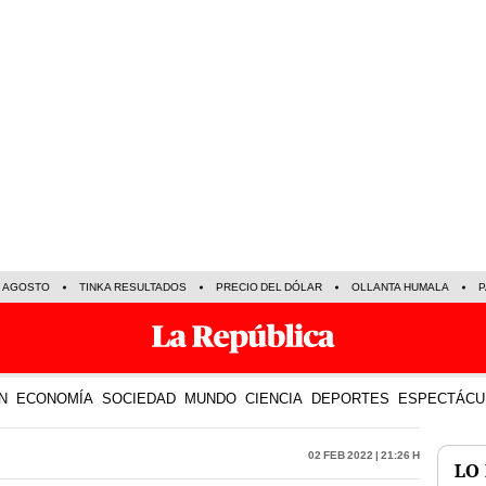
E AGOSTO
TINKA RESULTADOS
PRECIO DEL DÓLAR
OLLANTA HUMALA
P
N
ECONOMÍA
SOCIEDAD
MUNDO
CIENCIA
DEPORTES
ESPECTÁCU
02 Feb 2022 | 21:26 h
LO