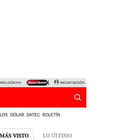
APA LEÓN XIV
NALDY SALDAÑA
INICIAR SESIÓN
LA BELLA LUZ
MAGALY MEDINA
HORÓS
LOS
DÓLAR
DATEC
BOLETÍN
 MÁS VISTO
LO ÚLTIMO