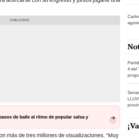
Carli
agost
No
Partid
4 del
progr
dónde
Senam
LLUV
provi
asos de baile al ritmo de popular salsa y
¡Va
on más de tres millones de visualizaciones. “Muy