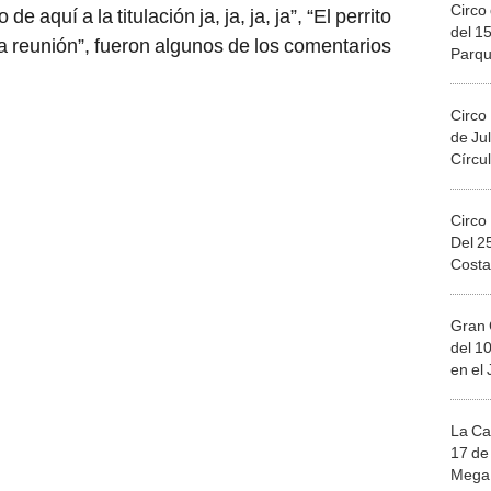
Circo 
 de aquí a la titulación ja, ja, ja, ja”, “El perrito
del 15
 reunión”, fueron algunos de los comentarios
Parqu
Migue
Circo
de Jul
Círcul
Circo
Del 2
Costa
Gran 
del 10
en el
La Ca
17 de 
Mega 