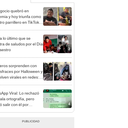
gocio quebró en
mia y hoy triunfa como
1
ro parrillero en TikTok
sacar adelante a sus 7
a lo último que se
ra de saludos por el Día
2
aestro
eros sorprenden con
isfraces por Halloween y
3
elven virales en redes:
e con susto asegurado"
App Viral: Lo rechazó
ala ortografía, pero
4
 salir con él por
ar detalle