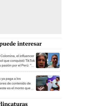
puede interesar
 Colomina, el influencer
ol que conquistó TikTok
 pasión por el Perú: "Mi
nació por la
onomía"
k ya paga a los
ores de contenido de
 este es el monto que
s llegar a cobrar por
 vistas
lincaturas