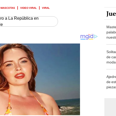
MASCOTAS
VIDEO VIRAL
VIRAL
Ju
ero a La República en
le
Maste
palab
nuest
Solita
de ca
moda.
demue
Ajedre
de es
piezas
consi