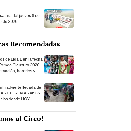
ncatura del jueves 6 de
o de 2026
tas Recomendadas
os de Liga 1 en la fecha
 Torneo Clausura 2026:
amación, horarios y
 ver
hi advierte llegada de
IAS EXTREMAS en 65
ncias desde HOY
mos al Circo!