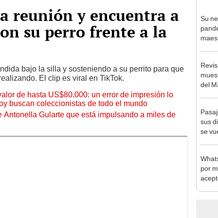
a reunión y encuentra a
Su ne
on su perro frente a la
pande
maest
para 
hijos
Revis
ida bajo la silla y sosteniendo a su perrito para que
muest
alizando. El clip es viral en TikTok.
del M
 valor de hasta US$80.000: un error de impresión lo
hoy buscan coleccionistas de todo el mundo
Pasaj
de Antonella Gularte que está impulsando a miles de
sus d
se vu
"Viaj
Whats
por m
aceptó
peculi