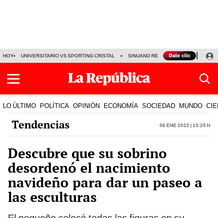
HOY
UNIVERSITARIO VS SPORTING CRISTAL
SINUANO RESULTADOS HOY
CA
LO ÚLTIMO
POLÍTICA
OPINIÓN
ECONOMÍA
SOCIEDAD
MUNDO
CIE
Tendencias
06 Ene 2022 | 15:25 h
Descubre que su sobrino
desordenó el nacimiento
navideño para dar un paseo a
las esculturas