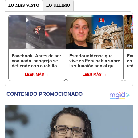
LO MÁS VISTO
LO ÚLTIMO
Facebook: Antes de ser
Estadounidense que
Extra
cocinado, cangrejo se
vive en Perú habla sobre
en in
defiende con cuchillo
la situación social que
redes
[VIDEO]
enfrenta el país: "El
sacar
LEER MÁS
LEER MÁS
gobierno está corrupto
whis
en todos sus niveles"