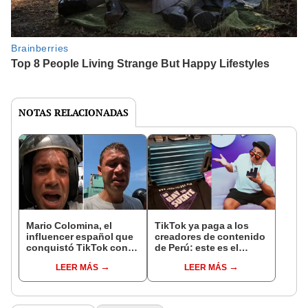
NOTAS RELACIONADAS
Mario Colomina, el
TikTok ya paga a los
influencer español que
creadores de contenido
conquistó TikTok con
de Perú: este es el
su pasión por el Perú:
monto que puedes
LEER MÁS
LEER MÁS
"Mi amor nació por la
llegar a cobrar por 1.000
gastronomía"
vistas