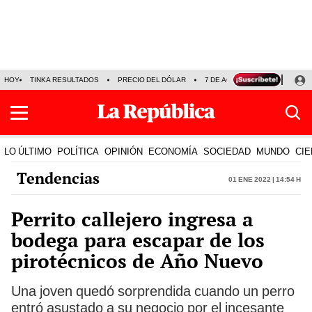
HOY
TINKA RESULTADOS
PRECIO DEL DÓLAR
7 DE AGOSTO
OLLANTA H
LO ÚLTIMO
POLÍTICA
OPINIÓN
ECONOMÍA
SOCIEDAD
MUNDO
CIE
Tendencias
01 Ene 2022 | 14:54 h
Perrito callejero ingresa a
bodega para escapar de los
pirotécnicos de Año Nuevo
Una joven quedó sorprendida cuando un perro
entró asustado a su negocio por el incesante