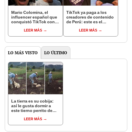
Mario Colomina, el
TikTok ya paga a los
influencer español que
creadores de contenido
conquistó TikTok con
de Perú: este es el
su pasión por el Perú:
monto que puedes
LEER MÁS
LEER MÁS
"Mi amor nació por la
llegar a cobrar por 1.000
gastronomía"
vistas
LO MÁS VISTO
LO ÚLTIMO
La tierra es su cobija:
así le gusta dormir a
este tierno perrito de
campo
LEER MÁS