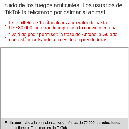
ruido de los fuegos artificiales. Los usuarios de
TikTok la felicitaron por calmar al animal.
Este billete de 1 dólar alcanza un valor de hasta
US$80.000: un error de impresión lo convirtió en una
pieza única que hoy buscan coleccionistas de todo el
“Dejá de pedir permiso”: la frase de Antonella Gularte
mundo
que está impulsando a miles de emprendedoras
El clip que invitó a la consciencia ya sumó más de 72.000 reproducciones
en poco tiempo. Foto: captura de TikTok