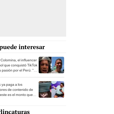
puede interesar
 Colomina, el influencer
ol que conquistó TikTok
 pasión por el Perú: "Mi
nació por la
onomía"
k ya paga a los
ores de contenido de
 este es el monto que
s llegar a cobrar por
 vistas
lincaturas