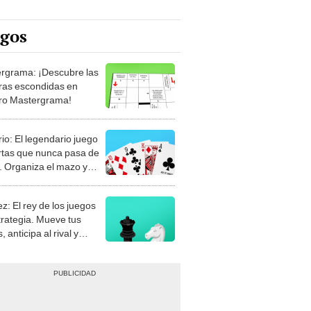
egos
rgrama: ¡Descubre las
ras escondidas en
ro Mastergrama!
rio: El legendario juego
rtas que nunca pasa de
 Organiza el mazo y
stra tu habilidad.
z: El rey de los juegos
trategia. Mueve tus
, anticipa al rival y
gue el jaque mate.