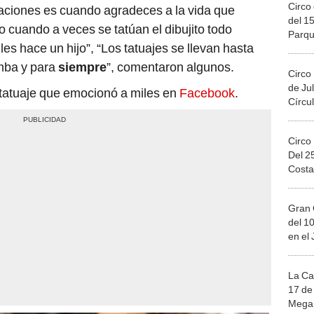
Circo 
uaciones es cuando agradeces a la vida que
del 15
mo cuando a veces se tatúan el dibujito todo
Parqu
 les hace un hijo”, “Los tatuajes se llevan hasta
Migue
umba y para
siempre
”, comentaron algunos.
Circo
de Jul
l tatuaje que emocionó a miles en
Facebook
.
Círcul
Circo
Del 2
Costa
Gran 
del 10
en el
La Ca
17 de 
Mega 