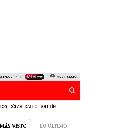
ERIADOS
KEIKO FUJIMORI
NALDY SALDAÑA
INICIAR SESIÓN
JAVIER MILEI
PARTIDOS DE
LOS
DÓLAR
DATEC
BOLETÍN
 MÁS VISTO
LO ÚLTIMO