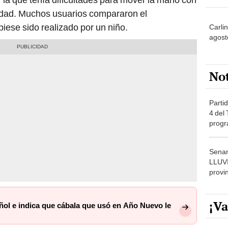
lidad. Muchos usuarios compararon el
iese sido realizado por un niño.
Carli
agost
No
Partid
4 del
progr
dónde
Senam
LLUV
provi
¡Va
ñol e indica que cábala que usó en Año Nuevo le