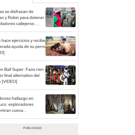
ías se disfrazan de
n y Robin para detener
1
afadores callejeros:
 son mis ídolos"
 hace ejercicios y recibe
erada ayuda de su perro
2
EO]
n Ball Super: Fans ríen
er final alternativo del
3
 [VIDEO]
roso hallazgo en
co: exploradores
4
ntran cueva
rránea de 2 km llena de
sionantes formaciones
arzo