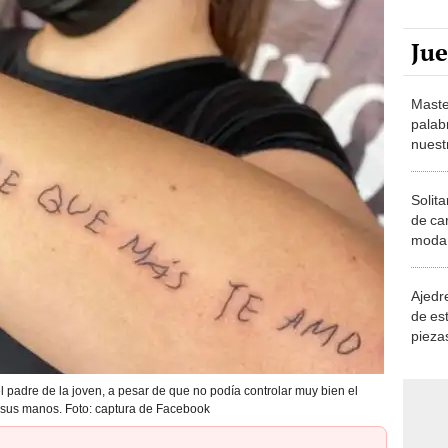
Ju
Maste
palab
nuest
Solita
de ca
moda.
demue
Ajedre
de es
piezas
consi
 el padre de la joven, a pesar de que no podía controlar muy bien el
sus manos. Foto: captura de Facebook