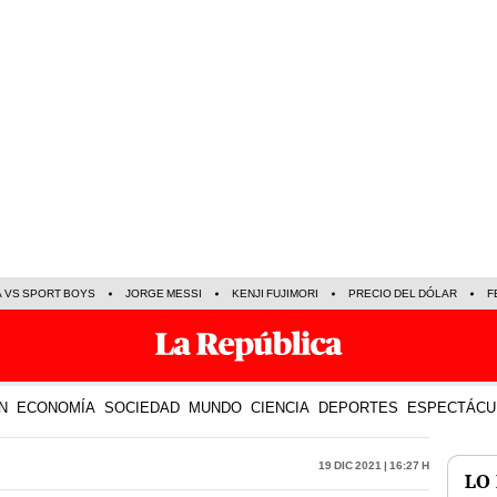
A VS SPORT BOYS
JORGE MESSI
KENJI FUJIMORI
PRECIO DEL DÓLAR
F
N
ECONOMÍA
SOCIEDAD
MUNDO
CIENCIA
DEPORTES
ESPECTÁCU
19 Dic 2021 | 16:27 h
LO