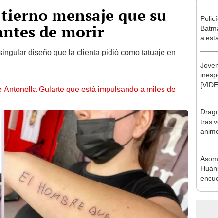
l tierno mensaje que su
Polic
antes de morir
Batma
a est
"Esos
singular diseño que la clienta pidió como tatuaje en
Joven
inesp
[VID
de Antonella Gularte que está impulsando a miles de
Drago
tras v
anime
Asomb
Huánu
encue
subte
impre
de cu