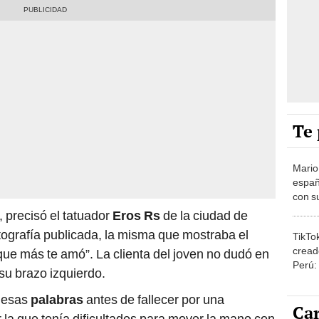
Te 
Mario
españ
con su
amor 
 precisó el tatuador
Eros Rs
de la ciudad de
gastr
otografía publicada, la misma que mostraba el
TikTo
cread
que más te amó”. La clienta del joven no dudó en
Perú:
 su brazo izquierdo.
puede
1.000
o esas
palabras
antes de fallecer por una
Car
la que tenía dificultades para mover la mano con