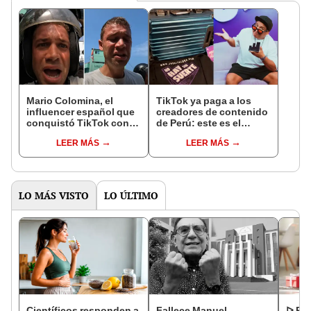
Mario Colomina, el
TikTok ya paga a los
influencer español que
creadores de contenido
conquistó TikTok con
de Perú: este es el
su pasión por el Perú:
monto que puedes
LEER MÁS
LEER MÁS
"Mi amor nació por la
llegar a cobrar por 1.000
gastronomía"
vistas
LO MÁS VISTO
LO ÚLTIMO
Científicos responden a
Fallece Manuel
ᐅ Poe