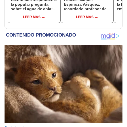
la popular pregunta
Espinoza Vásquez,
la Ma
sobre el agua de chía:
recordado profesor de
emot
¿realmente ayuda a
la UNI que se hizo viral
dedi
LEER MÁS
LEER MÁS
bajar de peso o es solo
por su icónica forma de
un mito viral?
enseñar