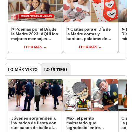
ᐅ Poemas por el Día de
ᐅ Cartas para el Día de
➤ FR
la Madre 2023: AQUÍ los
la Madre cortas y
Día d
mejores mensajes
bonitas: palabras de
mira
conmovedores para una
amor para mandar por
inspi
LEER MÁS
LEER MÁS
madre
WhatsApp y Facebook
dedic
madr
LO MÁS VISTO
LO ÚLTIMO
Jóvenes sorprenden a
Max, el perrito
Cient
invitados de fiesta con
maltratado que
la po
sus pasos de baile al
‘agradeció’ entre
sobre