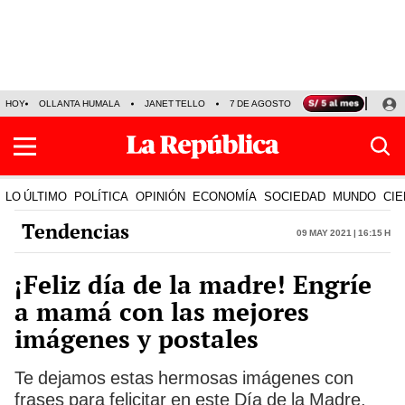
HOY
OLLANTA HUMALA
JANET TELLO
7 DE AGOSTO
TINKA RESULTADOS
LO ÚLTIMO
POLÍTICA
OPINIÓN
ECONOMÍA
SOCIEDAD
MUNDO
CIE
Tendencias
09 May 2021 | 16:15 h
¡Feliz día de la madre! Engríe
a mamá con las mejores
imágenes y postales
Te dejamos estas hermosas imágenes con
frases para felicitar en este Día de la Madre.