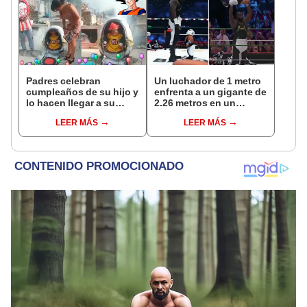
Padres celebran
Un luchador de 1 metro
cumpleaños de su hijo y
enfrenta a un gigante de
lo hacen llegar a su
2.26 metros en un
fiesta en su ‘nave
evento de lucha libre
LEER MÁS
LEER MÁS
saiyajin’
Triplemanía: el vídeo
superó las 82 millones
de vistas