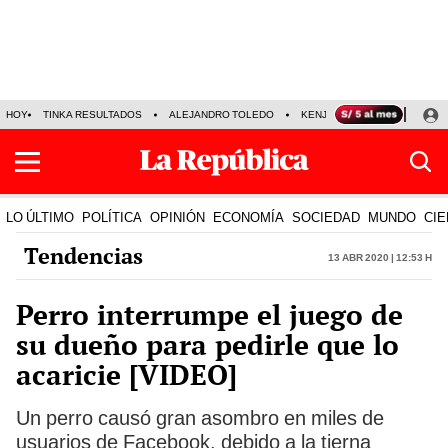
HOY
TINKA RESULTADOS
ALEJANDRO TOLEDO
KENJI FUJIMORI
PRECIO
LO ÚLTIMO
POLÍTICA
OPINIÓN
ECONOMÍA
SOCIEDAD
MUNDO
CIE
Tendencias
13 Abr 2020 | 12:53 h
Perro interrumpe el juego de
su dueño para pedirle que lo
acaricie [VIDEO]
Un perro causó gran asombro en miles de
usuarios de Facebook, debido a la tierna