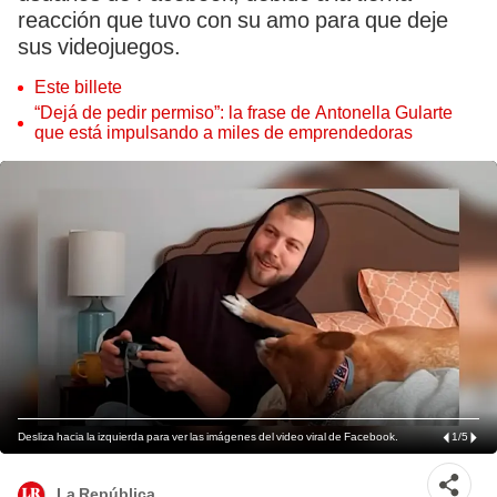
reacción que tuvo con su amo para que deje
sus videojuegos.
Este billete
“Dejá de pedir permiso”: la frase de Antonella Gularte
que está impulsando a miles de emprendedoras
Desliza hacia la izquierda para ver las imágenes del video viral de Facebook.
1
/
5
La República