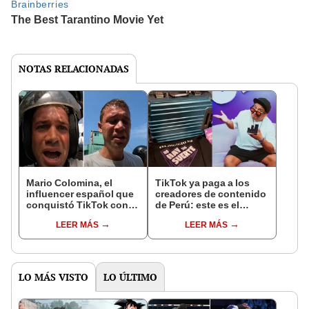
NOTAS RELACIONADAS
Mario Colomina, el
TikTok ya paga a los
influencer español que
creadores de contenido
conquistó TikTok con
de Perú: este es el
su pasión por el Perú:
monto que puedes
LEER MÁS
LEER MÁS
"Mi amor nació por la
llegar a cobrar por 1.000
gastronomía"
vistas
LO MÁS VISTO
LO ÚLTIMO