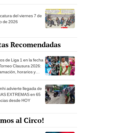
catura del viernes 7 de
o de 2026
tas Recomendadas
os de Liga 1 en la fecha
 Torneo Clausura 2026:
amación, horarios y
 ver
hi advierte llegada de
IAS EXTREMAS en 65
ncias desde HOY
mos al Circo!