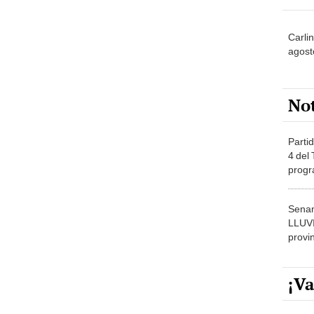
Carlin
agost
No
Partid
4 del
progr
dónde
Senam
LLUV
provi
¡Va