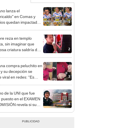
no lanza el
ricaldo" en Comas y
1
ios quedan impactados
a presentación
e reza en templo
ta, sin imaginar que
2
osa criatura saldría de
condite [VIDEO]
na compra peluchito en
y su decepción se
3
 viral en redes: “Es
co”
o de la UNI que fue
r puesto en el EXAMEN
4
MISIÓN revela si su
 ciclo fue difícil o no:
 susti"