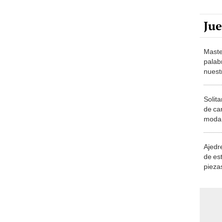
Ju
Maste
palab
nuest
Solita
de ca
moda.
demue
Ajedre
de es
piezas
consi