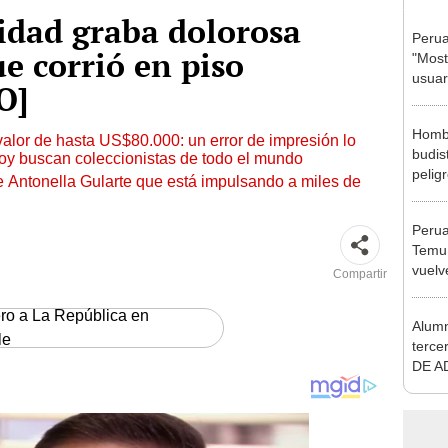
idad graba dolorosa
Perua
e corrió en piso
"Most
usuar
O]
por l
Hombr
 valor de hasta US$80.000: un error de impresión lo
budis
hoy buscan coleccionistas de todo el mundo
peligr
de Antonella Gularte que está impulsando a miles de
su es
Perua
Temu 
vuelve
Compartir
plásti
ero a La República en
Alumn
le
terce
DE AD
primer
"Fui a