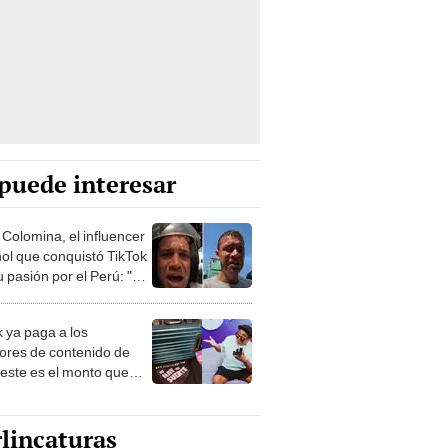
puede interesar
 Colomina, el influencer
ol que conquistó TikTok
 pasión por el Perú: "Mi
nació por la
onomía"
k ya paga a los
ores de contenido de
 este es el monto que
s llegar a cobrar por
 vistas
lincaturas