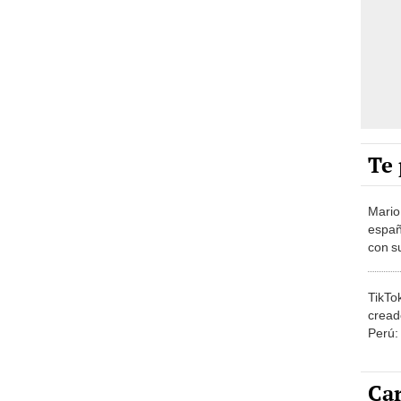
Te 
Mario
españ
con su
amor 
gastr
TikTo
cread
Perú:
puede
1.000
Car