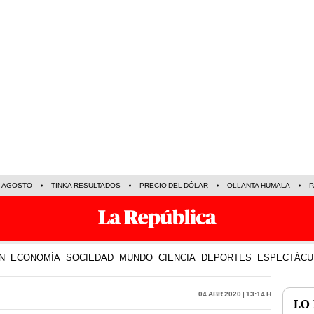
E AGOSTO
TINKA RESULTADOS
PRECIO DEL DÓLAR
OLLANTA HUMALA
P
N
ECONOMÍA
SOCIEDAD
MUNDO
CIENCIA
DEPORTES
ESPECTÁCU
04 Abr 2020 | 13:14 h
LO