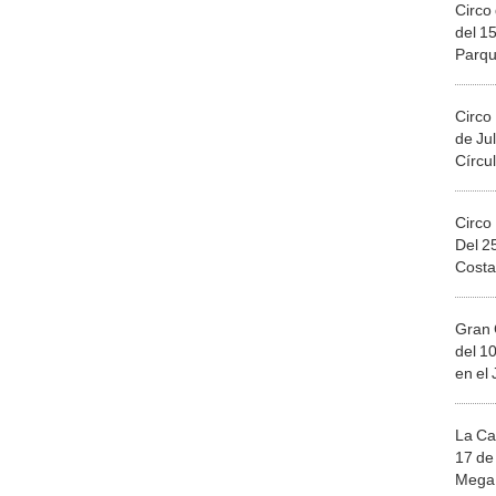
Circo 
del 15
Parqu
Migue
Circo
de Jul
Círcul
Circo
Del 2
Costa
Gran 
del 10
en el
La Ca
17 de 
Mega 