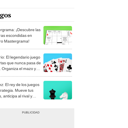
egos
rgrama: ¡Descubre las
ras escondidas en
ro Mastergrama!
rio: El legendario juego
rtas que nunca pasa de
 Organiza el mazo y
stra tu habilidad.
z: El rey de los juegos
trategia. Mueve tus
, anticipa al rival y
gue el jaque mate.