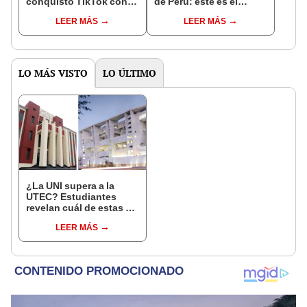
conquistó TikTok con
de Perú: este es el
su pasión por el Perú:
monto que puedes
LEER MÁS
LEER MÁS
"Mi amor nació por la
llegar a cobrar por 1.000
gastronomía"
vistas
LO MÁS VISTO
LO ÚLTIMO
¿La UNI supera a la
UTEC? Estudiantes
revelan cuál de estas 2
universidades tiene la
LEER MÁS
mejor tecnología: "Se
debe modernizar"