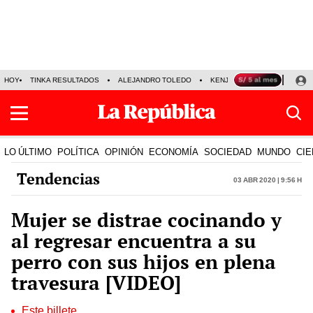
HOY
TINKA RESULTADOS
ALEJANDRO TOLEDO
KENJI FUJIMORI
PRECIO
LO ÚLTIMO
POLÍTICA
OPINIÓN
ECONOMÍA
SOCIEDAD
MUNDO
CIE
Tendencias
03 Abr 2020 | 9:56 h
Mujer se distrae cocinando y
al regresar encuentra a su
perro con sus hijos en plena
travesura [VIDEO]
Este billete