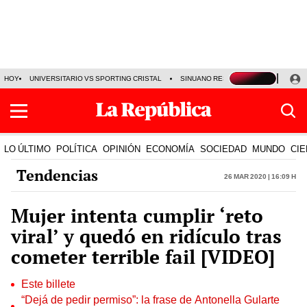
HOY
UNIVERSITARIO VS SPORTING CRISTAL
SINUANO RESULTADOS HOY
CA
LO ÚLTIMO
POLÍTICA
OPINIÓN
ECONOMÍA
SOCIEDAD
MUNDO
CIE
Tendencias
26 Mar 2020 | 16:09 h
Mujer intenta cumplir ‘reto
viral’ y quedó en ridículo tras
cometer terrible fail [VIDEO]
Este billete
“Dejá de pedir permiso”: la frase de Antonella Gularte