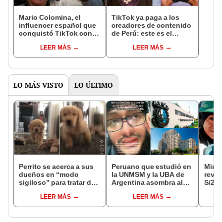
Mario Colomina, el
TikTok ya paga a los
influencer español que
creadores de contenido
conquistó TikTok con
de Perú: este es el
su pasión por el Perú:
monto que puedes
LEER MÁS
LEER MÁS
"Mi amor nació por la
llegar a cobrar por 1.000
gastronomía"
vistas
LO MÁS VISTO
LO ÚLTIMO
Perrito se acerca a sus
Peruano que estudió en
Mine
dueños en “modo
la UNMSM y la UBA de
reve
sigiloso” para tratar de
Argentina asombra al
S/27.
asustarlos
revelar las diferencias
solo 
LEER MÁS
LEER MÁS
entre ambas
año s