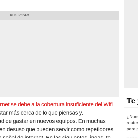
Te 
ernet se debe a la cobertura insuficiente del Wifi
tar más cerca de lo que piensas y,
¿Nunc
ad de gastar en nuevos equipos. En muchas
route
 en desuso que pueden servir como repetidores
para 
ciber
 señal de internet. En las siguientes líneas, te