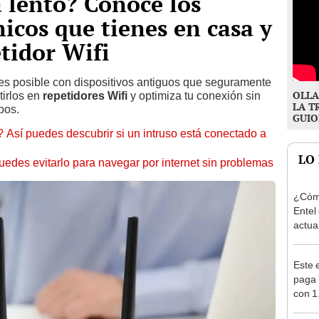
á lento? Conoce los
icos que tienes en casa y
tidor Wifi
 es posible con dispositivos antiguos que seguramente
OLLA
tirlos en
repetidores Wifi
y optimiza tu conexión sin
LA T
pos.
GUIO
 Así puedes descubrir si un intruso está conectado a
LO
uedes evitarlo para navegar por internet sin problemas
¿Cóm
Entel
actua
Este 
paga 
con 1
Perú 