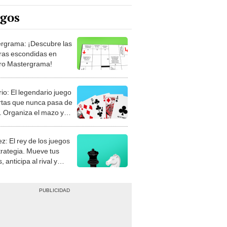
egos
rgrama: ¡Descubre las
ras escondidas en
ro Mastergrama!
rio: El legendario juego
rtas que nunca pasa de
 Organiza el mazo y
stra tu habilidad.
z: El rey de los juegos
trategia. Mueve tus
, anticipa al rival y
gue el jaque mate.