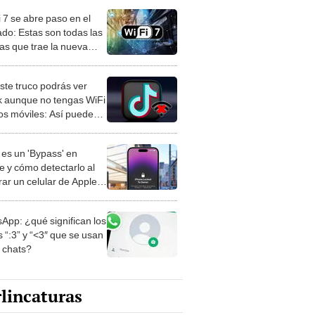
i 7 se abre paso en el
do: Estas son todas las
as que trae la nueva
ación
ste truco podrás ver
k aunque no tengas WiFi
tos móviles: Así puedes
rlo
es un 'Bypass' en
e y cómo detectarlo al
ar un celular de Apple
o?
App: ¿qué significan los
 “:3” y “<3″ que se usan
s chats?
lincaturas