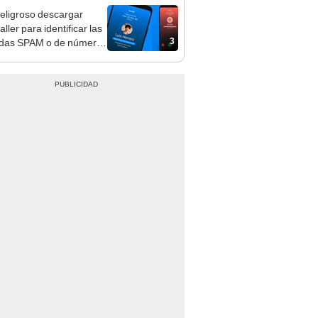
eligroso descargar
ller para identificar las
3
das SPAM o de números
onocidos?