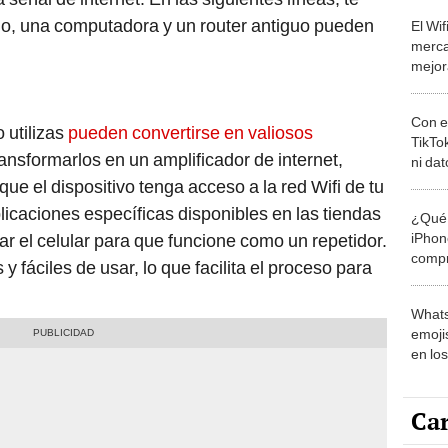
no, una computadora y un router antiguo pueden
El Wif
merca
mejor
gener
Con e
 utilizas
pueden convertirse en valiosos
TikTo
ransformarlos en un amplificador de internet,
ni da
activa
ue el dispositivo tenga acceso a la red Wifi de tu
licaciones específicas disponibles en las tiendas
¿Qué 
iPhon
ar el celular para que funcione como un repetidor.
compr
s y fáciles de usar, lo que facilita el proceso para
usad
Whats
emojis
en lo
Car