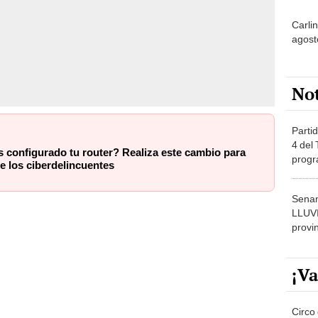
Carlin
agost
No
Partid
4 del
 configurado tu router? Realiza este cambio para
progr
e los ciberdelincuentes
dónde
Senam
LLUV
provi
¡Va
Circo 