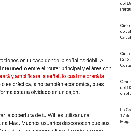
del 15
Parqu
Migue
Circo
de Jul
Círcul
Circo
Del 2
taciones en tu casa donde la señal es débil. Al
Costa
 intermedio
entre el router principal y el área con
ptará y amplificará la señal, lo cual mejorará la
Gran 
lo es práctica, sino también económica, pues
del 10
 forma estaría olvidado en un cajón.
en el
La Ca
r la cobertura de tu Wifi es utilizar una
17 de 
Mega 
 una Mac. Muchos usuarios desconocen que sus
 este rol de manera eficaz. Lo primero que