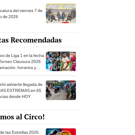
catura del viernes 7 de
o de 2026
tas Recomendadas
os de Liga 1 en la fecha
 Torneo Clausura 2026:
amación, horarios y
 ver
hi advierte llegada de
IAS EXTREMAS en 65
ncias desde HOY
mos al Circo!
de las Estrellas 2026: