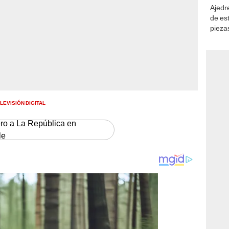
de es
piezas
consi
LEVISIÓN DIGITAL
ero a La República en
le