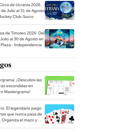
 de Julio al 31 de Agosto
 Jockey Club-Surco
sa de Timoteo 2026: Del
Julio al 30 de Agosto en
Plaza - Independencia
egos
rgrama: ¡Descubre las
ras escondidas en
ro Mastergrama!
rio: El legendario juego
rtas que nunca pasa de
 Organiza el mazo y
stra tu habilidad.
z: El rey de los juegos