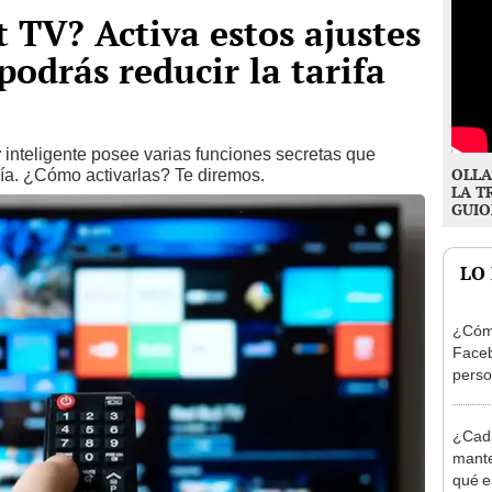
 TV? Activa estos ajustes
 podrás reducir la tarifa
r
inteligente posee varias funciones secretas que
OLLA
ía. ¿Cómo activarlas? Te diremos.
LA T
GUIO
LO
¿Cómo
Faceb
perso
Estas
¿Cada
mante
qué e
hacer