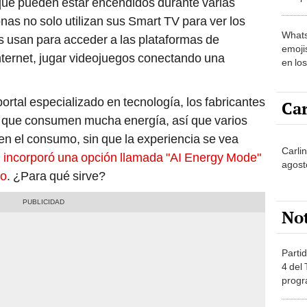
onas no solo utilizan sus Smart TV para ver los
Whats
s usan para acceder a las plataformas de
emojis
nternet, jugar videojuegos conectando una
en lo
rtal especializado en tecnología, los fabricantes
Car
en que consumen mucha energía, así que varios
n el consumo, sin que la experiencia se vea
Carli
 incorporó una opción llamada "AI Energy Mode"
agost
to
. ¿Para qué sirve?
No
Partid
4 del
progr
dónde
Senam