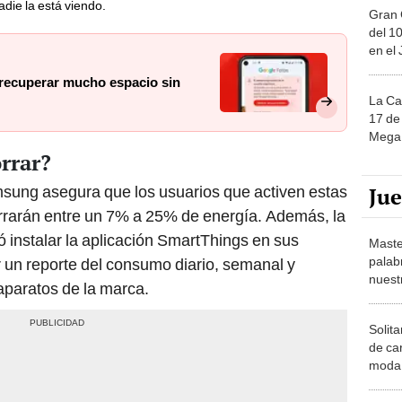
del 10
en el
recuperar mucho espacio sin
La Ca
17 de 
Mega 
rrar?
Ju
msung asegura que los usuarios que activen estas
orrarán entre un 7% a 25% de energía. Además, la
nstalar la aplicación SmartThings en sus
Maste
palab
r un reporte del consumo diario, semanal y
nuest
aparatos de la marca.
Solita
de ca
moda.
demue
Ajedre