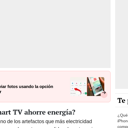
iar fotos usando la opción
r
Te 
art TV ahorre energía?
¿Qué 
uno de los artefactos que más electricidad
iPhon
compr
ue pueden estar encendidos durante varias
usad