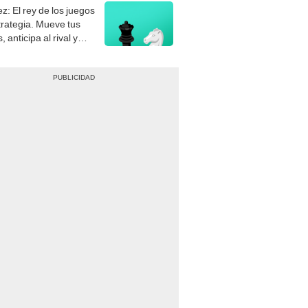
trategia. Mueve tus
, anticipa al rival y
gue el jaque mate.