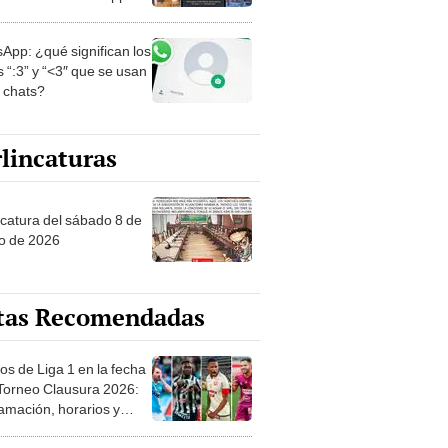
App: ¿qué significan los
 “:3” y “<3″ que se usan
s chats?
lincaturas
ncatura del sábado 8 de
o de 2026
tas Recomendadas
os de Liga 1 en la fecha
 Torneo Clausura 2026:
amación, horarios y
 ver
hi advierte llegada de