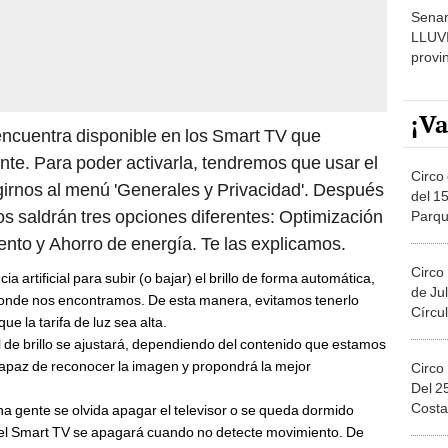
LLUV
provi
¡Va
encuentra disponible en los Smart TV que
e. Para poder activarla, tendremos que usar el
Circo 
rigirnos al menú 'Generales y Privacidad'. Después
del 15
 nos saldrán tres opciones diferentes: Optimización
Parqu
Migue
iento y Ahorro de energía. Te las explicamos.
Circo
ia artificial para subir (o bajar) el brillo de forma automática,
de Jul
 donde nos encontramos. De esta manera, evitamos tenerlo
Círcul
e la tarifa de luz sea alta.
el de brillo se ajustará, dependiendo del contenido que estamos
s capaz de reconocer la imagen y propondrá la mejor
Circo
Del 2
Costa
a gente se olvida apagar el televisor o se queda dormido
, el Smart TV se apagará cuando no detecte movimiento. De
die la está viendo.
Gran 