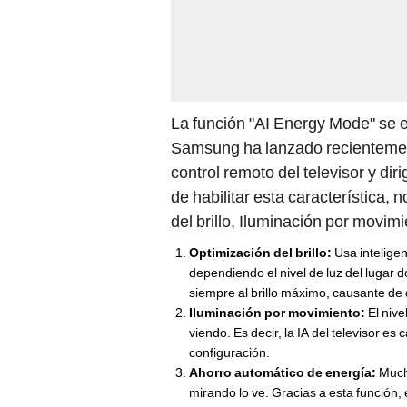
La función "AI Energy Mode" se 
Samsung ha lanzado recientement
control remoto del televisor y di
de habilitar esta característica,
del brillo, Iluminación por movim
Optimización del brillo:
Usa inteligenc
dependiendo el nivel de luz del lugar
siempre al brillo máximo, causante de qu
Iluminación por movimiento:
El niv
viendo. Es decir, la IA del televisor e
configuración.
Ahorro automático de energía:
Much
mirando lo ve. Gracias a esta función
esta manera, no estará encendida si na