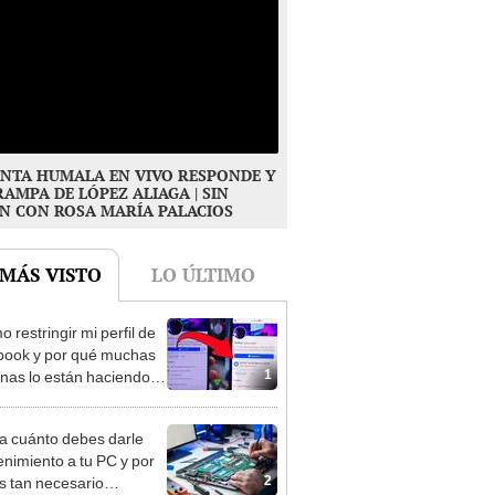
NTA HUMALA EN VIVO RESPONDE Y
RAMPA DE LÓPEZ ALIAGA | SIN
N CON ROSA MARÍA PALACIOS
 MÁS VISTO
LO ÚLTIMO
 restringir mi perfil de
ook y por qué muchas
1
nas lo están haciendo?
 son las razones
 cuánto debes darle
nimiento a tu PC y por
2
s tan necesario
lo?