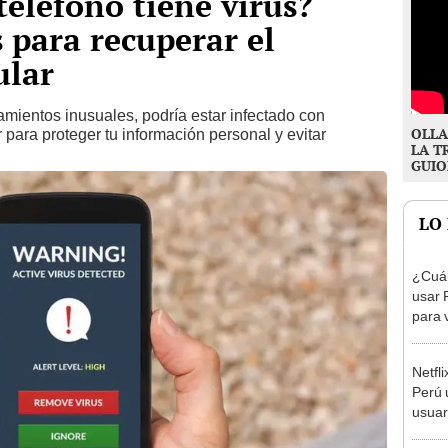
teléfono tiene virus?
 para recuperar el
ular
tamientos inusuales, podría estar infectado con
OLLA
para proteger tu información personal y evitar
LA T
GUIO
LO
¿Cuál
usar 
para 
grati
Netfl
Perú 
usuar
contr