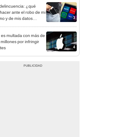
delincuencia: ¿qué
hacer ante el robo de mi
3
ono y de mis datos
nales?
 es multada con más de
millones por infringir
4
tes