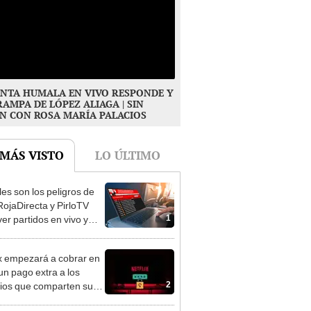
NTA HUMALA EN VIVO RESPONDE Y
RAMPA DE LÓPEZ ALIAGA | SIN
N CON ROSA MARÍA PALACIOS
 MÁS VISTO
LO ÚLTIMO
es son los peligros de
RojaDirecta y PirloTV
1
ver partidos en vivo y
s?
ix empezará a cobrar en
un pago extra a los
2
ios que comparten su
aseña