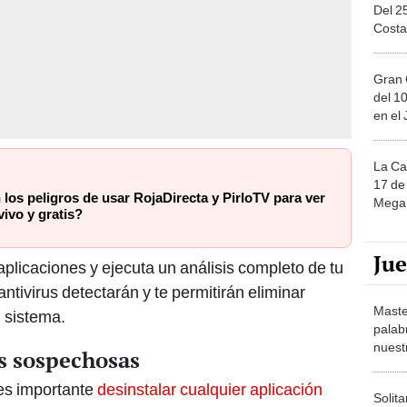
Del 2
Costa
Gran 
del 10
en el
La Ca
17 de 
los peligros de usar RojaDirecta y PirloTV para ver
Mega 
vivo y gratis?
Ju
plicaciones y ejecuta un análisis completo de tu
ntivirus detectarán y te permitirán eliminar
Maste
 sistema.
palab
nuest
es sospechosas
 es importante
desinstalar cualquier aplicación
Solita