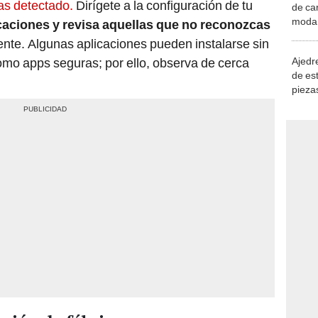
as detectado.
Dirígete a la configuración de tu
de ca
moda.
caciones y revisa aquellas que no reconozcas
demue
nte. Algunas aplicaciones pueden instalarse sin
Ajedre
omo apps seguras; por ello, observa de cerca
de es
piezas
consi