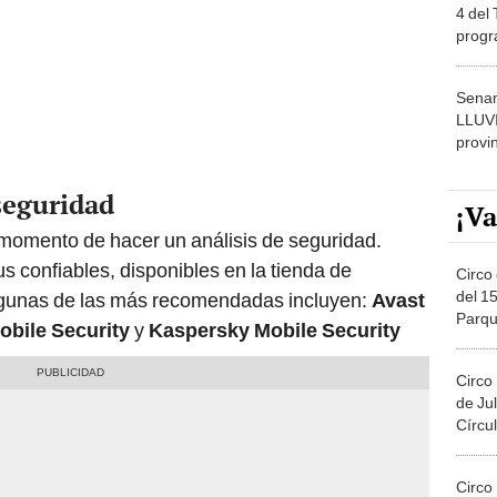
4 del
progr
dónde
Senam
LLUV
provi
 seguridad
¡Va
s momento de hacer un análisis de seguridad.
s confiables, disponibles en la tienda de
Circo 
del 15
 Algunas de las más recomendadas incluyen:
Avast
Parqu
obile Security
y
Kaspersky Mobile Security
Migue
Circo
de Jul
Círcul
Circo