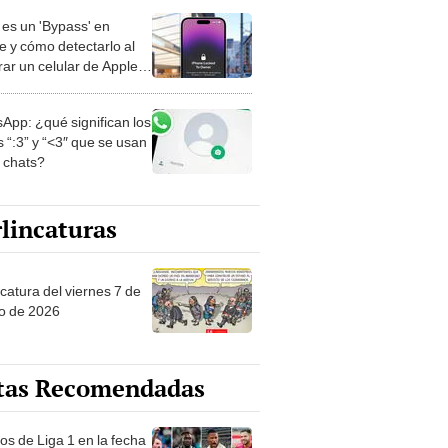
es un 'Bypass' en
e y cómo detectarlo al
ar un celular de Apple
o?
App: ¿qué significan los
 “:3” y “<3″ que se usan
s chats?
lincaturas
catura del viernes 7 de
o de 2026
tas Recomendadas
os de Liga 1 en la fecha