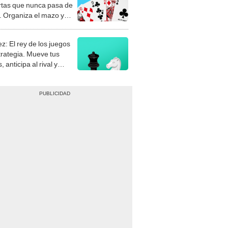
rtas que nunca pasa de
 Organiza el mazo y
stra tu habilidad.
z: El rey de los juegos
trategia. Mueve tus
, anticipa al rival y
gue el jaque mate.