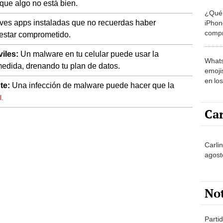
 que algo no está bien.
¿Qué 
ves apps instaladas que no recuerdas haber
iPhon
compr
 estar comprometido.
usad
iles:
Un malware en tu celular puede usar la
Whats
medida, drenando tu plan de datos.
emojis
en lo
te:
Una infección de malware puede hacer que la
l.
Car
Carlin
agost
No
Partid