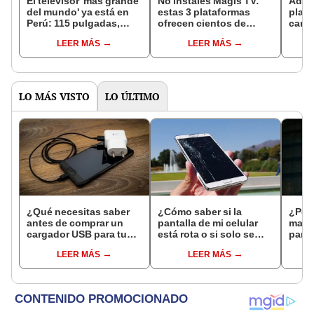
El televisor 'más grande
No instales Magis TV:
Adiós
del mundo' ya está en
estas 3 plataformas
plata
Perú: 115 pulgadas,
ofrecen cientos de
canal
integrado con IA y
canales gratis en tu
ver e
LEER MÁS
LEER MÁS
sonido envolvente de
celular o Smart TV
TV
película
LO MÁS VISTO
LO ÚLTIMO
¿Qué necesitas saber
¿Cómo saber si la
¿Por
antes de comprar un
pantalla de mi celular
manc
cargador USB para tu
está rota o si solo se
pant
teléfono o tablet?
trata del glass?
teléf
LEER MÁS
LEER MÁS
caíd