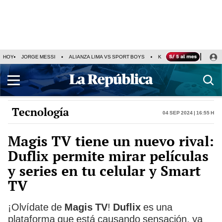
HOY
JORGE MESSI
ALIANZA LIMA VS SPORT BOYS
KENJI FUJIMORI
PRE
Tecnología
04 Sep 2024 | 16:55 h
Magis TV tiene un nuevo rival:
Duflix permite mirar películas
y series en tu celular y Smart
TV
¡Olvídate de
Magis TV
!
Duflix
es una
plataforma que está causando sensación, ya