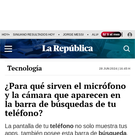
HOY
SINUANO RESULTADOS HOY
JORGE MESSI
ALIANZA LIMA VS SPORT BO
Tecnología
28 Jun 2024 | 16:45 h
¿Para qué sirven el micrófono
y la cámara que aparecen en
la barra de búsquedas de tu
teléfono?
La pantalla de tu
teléfono
no solo muestra tus
apps, también posee esta barra de
búsqueda
.