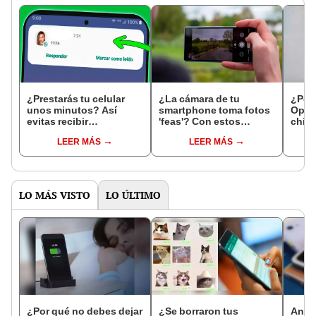
¿Prestarás tu celular
¿La cámara de tu
¿Por
unos minutos? Así
smartphone toma fotos
Oppo
evitas recibir
'feas'? Con estos
china
notificaciones o que
ajustes mejorará su
celul
LEER MÁS
LEER MÁS
revisen tus fotos
calidad
el n
considerablemente
LO MÁS VISTO
LO ÚLTIMO
¿Por qué no debes dejar
¿Se borraron tus
Andro