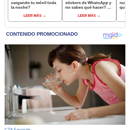
cargando tu móvil toda
stickers de WhatsApp y
nuev
la noche?
no sabes qué hacer? Te
que 
enseñamos cómo
estre
LEER MÁS
LEER MÁS
recuperarlos
Play 