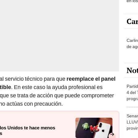
en lo
Car
Carli
de ag
No
al servicio técnico para que
reemplace el panel
Partid
tible
. En este caso la ayuda profesional es
4 del
 que se trata de acción que puede comprometer
progr
i no actúas con precaución.
dónde
Senam
LLUV
ados Unidos te hace menos
provi
s