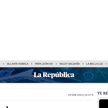
O
OLLANTA HUMALA
PAPA LEÓN XIV
NALDY SALDAÑA
LA BELLA LUZ
TE R
03 Ene 2024 | 16:37 h