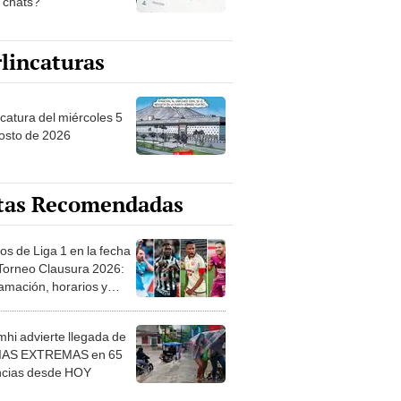
s chats?
lincaturas
ncatura del miércoles 5
osto de 2026
tas Recomendadas
os de Liga 1 en la fecha
 Torneo Clausura 2026:
amación, horarios y
 ver
hi advierte llegada de
IAS EXTREMAS en 65
ncias desde HOY