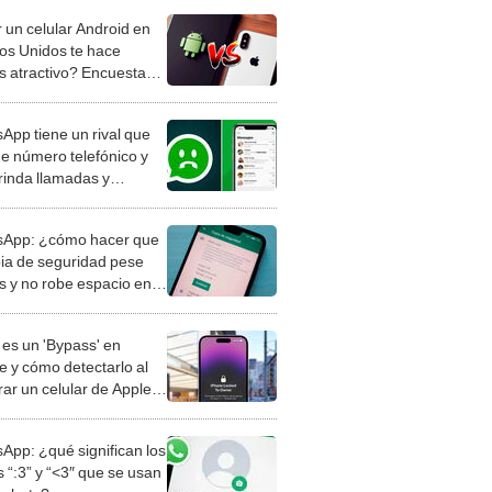
 un celular Android en
os Unidos te hace
 atractivo? Encuesta
a razones
App tiene un rival que
de número telefónico y
rinda llamadas y
llamadas
App: ¿cómo hacer que
pia de seguridad pese
 y no robe espacio en
e Drive?
es un 'Bypass' en
e y cómo detectarlo al
ar un celular de Apple
o?
App: ¿qué significan los
 “:3” y “<3″ que se usan