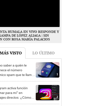
NTA HUMALA EN VIVO RESPONDE Y
RAMPA DE LÓPEZ ALIAGA | SIN
N CON ROSA MARÍA PALACIOS
 MÁS VISTO
LO ÚLTIMO
 saber a quién le
nece el número
1
ónico spam que te llama
ener que contestar?
gram activa función
inar para mí" en
2
jes directos: ¿Cómo
ona?