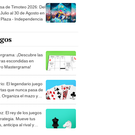
sa de Timoteo 2026: Del
Julio al 30 de Agosto en
Plaza - Independencia
egos
rgrama: ¡Descubre las
ras escondidas en
ro Mastergrama!
rio: El legendario juego
rtas que nunca pasa de
 Organiza el mazo y
stra tu habilidad.
z: El rey de los juegos
trategia. Mueve tus
, anticipa al rival y
gue el jaque mate.