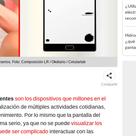
¿Util
eléct
recom
estos
Hidro
¿qué 
panta
erios. Foto: Composición LR / Okdiario / Celularlab
Compartir
gentes
son los dispositivos que millones en el
ealización de múltiples actividades cotidianas,
enimiento. Por lo mismo que la pantalla del
ema serio, ya que no se puede
visualizar los
puede ser complicado
interactuar con las