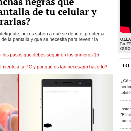
nchas negras que
ntalla de tu celular y
rarlas?
nteligente, pocos saben a qué se debe el problema
OLLA
e la pantalla y qué se necesita para revertir la
LA T
GUIO
 los pasos que debes seguir en los primeros 15
LO
miento a tu PC y por qué es tan necesario hacerlo?
¿Cómo
perte
telef
sin t
Insta
"Elim
mensa
funci