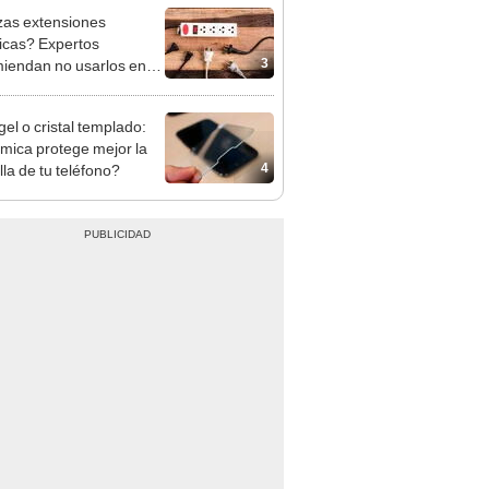
izas extensiones
ricas? Expertos
3
iendan no usarlos en
 electrodomésticos
gel o cristal templado:
mica protege mejor la
4
lla de tu teléfono?