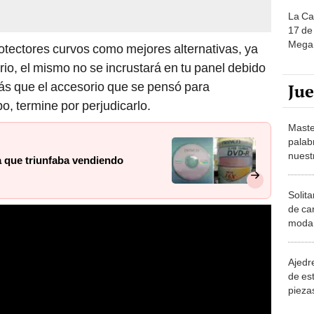
La Ca
17 de 
Mega 
otectores curvos como mejores alternativas, ya
rio, el mismo no se incrustará en tu panel debido
ás que el accesorio que se pensó para
Ju
po, termine por perjudicarlo.
Maste
palab
nuest
 que triunfaba vendiendo
Solita
de ca
moda.
demue
Ajedre
de es
piezas
consi