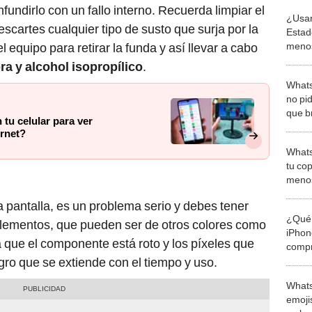
fundirlo con un fallo interno. Recuerda limpiar el
¿Usar
scartes cualquier tipo de susto que surja por la
Estad
menos
 equipo para retirar la funda y así llevar a cabo
revel
ra y alcohol isopropílico
.
Whats
no pi
que b
 tu celular para ver
video
ernet?
Whats
tu co
menos
Googl
a pantalla, es un problema serio y debes tener
¿Qué 
elementos, que pueden ser de otros colores como
iPhon
a que el componente está roto y los píxeles que
compr
usad
ro que se extiende con el tiempo y uso.
Whats
emojis