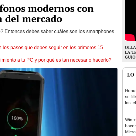
léfonos modernos con
 del mercado
o? Entonces debes saber cuáles son los smartphones
OLLA
 los pasos que debes seguir en los primeros 15
LA T
GUIO
miento a tu PC y por qué es tan necesario hacerlo?
LO
Honor
se fil
los t
Win +
hacer
Micro
Wind