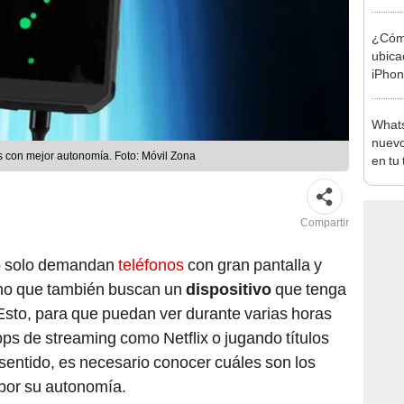
¿Cómo
ubica
iPhon
haya
Whats
nuevo
s con mejor autonomía. Foto: Móvil Zona
en tu
iPho
Compartir
 solo demandan
teléfonos
con gran pantalla y
ino que también buscan un
dispositivo
que tenga
sto, para que puedan ver durante varias horas
pps de streaming como Netflix o jugando títulos
sentido, es necesario conocer cuáles son los
por su autonomía.