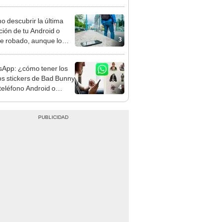
 descubrir la última
ción de tu Android o
3
e robado, aunque lo
n apagado?
App: ¿cómo tener los
s stickers de Bad Bunny
4
 teléfono Android o
ne?