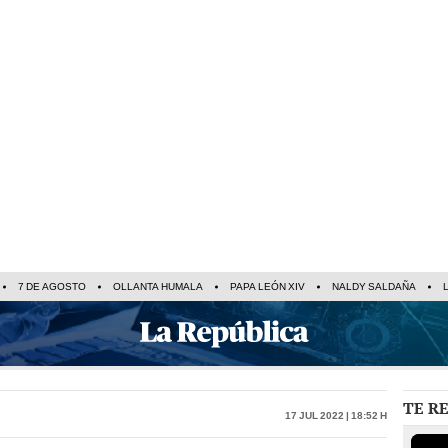
7 DE AGOSTO
OLLANTA HUMALA
PAPA LEÓN XIV
NALDY SALDAÑA
TE R
17 Jul 2022 | 18:52 h