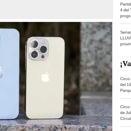
4 del
progr
dónde
Senam
LLUV
provi
¡Va
Circo 
del 15
Parqu
Migue
Circo
de Jul
Círcul
Circo
hone 13 Pro Max. Foto: Computer Hoy