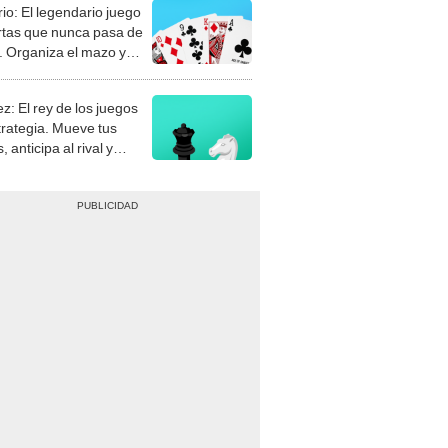
rtas que nunca pasa de
 Organiza el mazo y
stra tu habilidad.
z: El rey de los juegos
trategia. Mueve tus
, anticipa al rival y
gue el jaque mate.