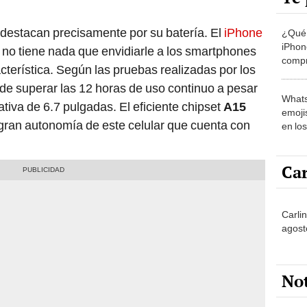
destacan precisamente por su batería. El
iPhone
¿Qué 
iPhon
e no tiene nada que envidiarle a los smartphones
compr
terística. Según las pruebas realizadas por los
usad
 de superar las 12 horas de uso continuo a pesar
Whats
tiva de 6.7 pulgadas. El eficiente chipset
A15
emojis
gran autonomía de este celular que cuenta con
en lo
Car
Carli
agost
No
Partid