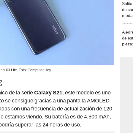
de ca
moda.
demue
Ajedre
de es
piezas
consi
nd X3 Lite. Foto: Computer Hoy
E
ico de la serie
Galaxy S21
, este modelo es uno
to se consigue gracias a una pantalla AMOLED
das con una frecuencia de actualización de 120
ue estamos viendo. Su batería es de 4.500 mAh,
podría superar las 24 horas de uso.