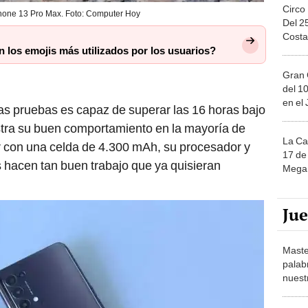
Del 2
Costa
n los emojis más utilizados por los usuarios?
Gran 
del 10
en el
 pruebas es capaz de superar las 16 horas bajo
tra su buen comportamiento en la mayoría de
La Ca
ar con una celda de 4.300 mAh, su procesador y
17 de 
 hacen tan buen trabajo que ya quisieran
Mega 
Ju
Maste
palab
nuest
Solita