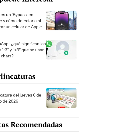
es un 'Bypass' en
e y cómo detectarlo al
ar un celular de Apple
o?
App: ¿qué significan los
 “:3” y “<3″ que se usan
s chats?
lincaturas
ncatura del jueves 6 de
o de 2026
tas Recomendadas
os de Liga 1 en la fecha