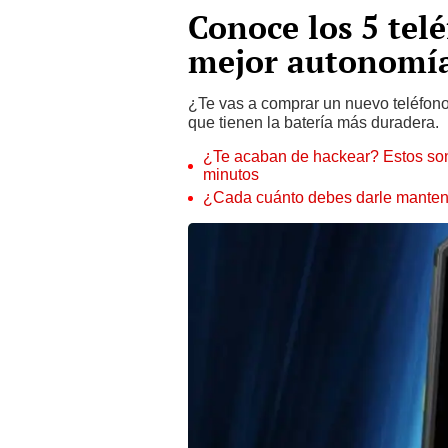
Conoce los 5 te
mejor autonomía
¿Te vas a comprar un nuevo teléfon
que tienen la batería más duradera.
¿Te acaban de hackear? Estos son
minutos
¿Cada cuánto debes darle manteni