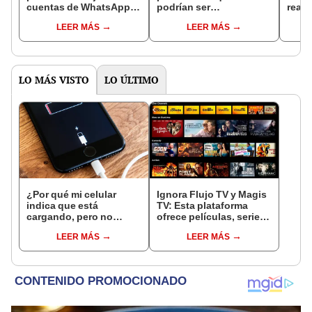
cuentas de WhatsApp
podrían ser
reali
en 1 solo celular?
reemplazadas por la
dist
LEER MÁS
LEER MÁS
INTELIGENCIA
reale
ARTIFICIAL
LO MÁS VISTO
LO ÚLTIMO
¿Por qué mi celular
Ignora Flujo TV y Magis
indica que está
TV: Esta plataforma
cargando, pero no
ofrece películas, series
carga, y cómo
y canales gratis para tu
LEER MÁS
LEER MÁS
arreglarlo?
Smart TV, teléfono o PC