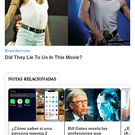
NOTAS RELACIONADAS
¿Cómo saber si una
Bill Gates revela las
¿El f
persona maneja 2
profesiones que
IA cr