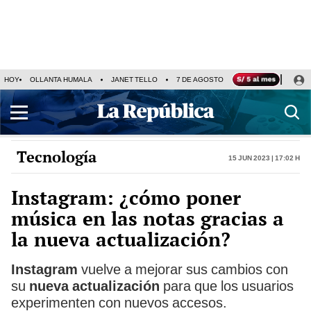
HOY
OLLANTA HUMALA
JANET TELLO
7 DE AGOSTO
TINKA RESULTADOS
Tecnología
15 Jun 2023 | 17:02 h
Instagram: ¿cómo poner
música en las notas gracias a
la nueva actualización?
Instagram
vuelve a mejorar sus cambios con
su
nueva actualización
para que los usuarios
experimenten con nuevos accesos.