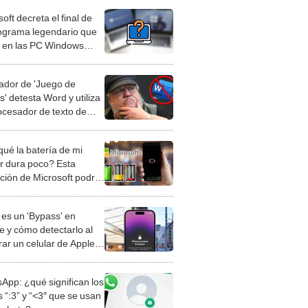
oft decreta el final de
ograma legendario que
e en las PC Windows
 1985
eador de 'Juego de
' detesta Word y utiliza
ocesador de texto de
 "Odio los sistemas
rnos"
qué la batería de mi
ar dura poco? Esta
ación de Microsoft podría
l problema
es un 'Bypass' en
e y cómo detectarlo al
ar un celular de Apple
o?
App: ¿qué significan los
 “:3” y “<3″ que se usan