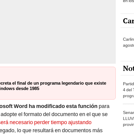
en lo
Car
Carli
agost
No
creta el final de un programa legendario que existe
Partid
indows desde 1985
4 del
progr
dónde
osoft Word ha modificado esta función
para
Senam
o adopte el formato del documento en el que se
LLUV
 será necesario perder tiempo ajustando
provi
pegado, lo que resultará en documentos más