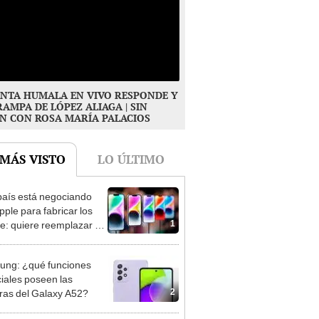
NTA HUMALA EN VIVO RESPONDE Y
RAMPA DE LÓPEZ ALIAGA | SIN
N CON ROSA MARÍA PALACIOS
 MÁS VISTO
LO ÚLTIMO
país está negociando
pple para fabricar los
1
e: quiere reemplazar a
a
ng: ¿qué funciones
iales poseen las
2
as del Galaxy A52?