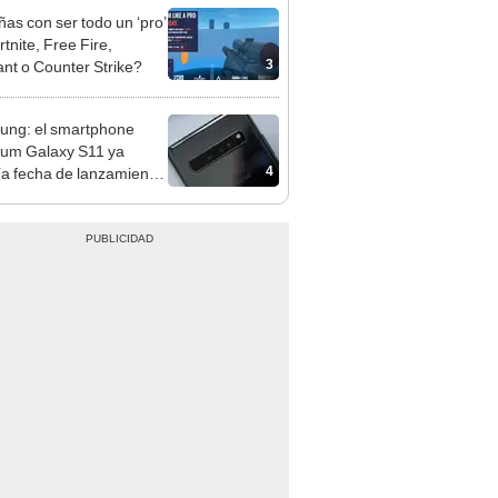
as con ser todo un ‘pro’
tnite, Free Fire,
3
ant o Counter Strike?
ng: el smartphone
um Galaxy S11 ya
4
ía fecha de lanzamiento
OS]