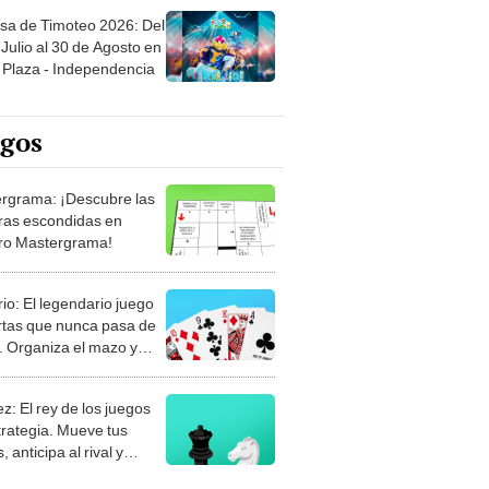
sa de Timoteo 2026: Del
Julio al 30 de Agosto en
Plaza - Independencia
egos
rgrama: ¡Descubre las
ras escondidas en
ro Mastergrama!
rio: El legendario juego
rtas que nunca pasa de
 Organiza el mazo y
stra tu habilidad.
z: El rey de los juegos
trategia. Mueve tus
, anticipa al rival y
gue el jaque mate.