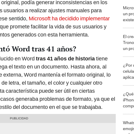
original, podía generar inconsistencias en los
Micros
s usuarios a realizar ajustes manuales para
un pr
ese sentido,
Microsoft ha decidido implementar
exist
desde
 que promete facilitar la vida de sus usuarios y
entos generados con esta herramienta.
El cr
Tronos
tó Word tras 41 años?
un pr
1987:
ducido en Word
tras 41 años de historia
tiene
mode
¿Por 
ega el texto en un documento. Hasta ahora, al
celul
e externa, Word mantenía el formato original, lo
aplic
de letra, el tamaño, el color y cualquier otro
ser e
sta característica puede ser útil en ciertas
¿Qué 
s casos generaba problemas de formato, ya que el
iPhon
compr
estilo del documento en el que se trabajaba.
usad
Whats
emojis