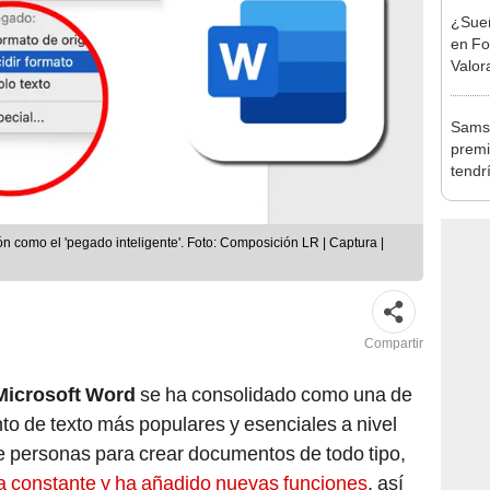
¿Sueñ
en For
Valor
Samsu
premi
tendr
[FOT
nteligente'. Foto: Composición LR | Captura |
Compartir
Microsoft Word
se ha consolidado como una de
o de texto más populares y esenciales a nivel
de personas para crear documentos de todo tipo,
 constante y ha añadido nuevas funciones
, así