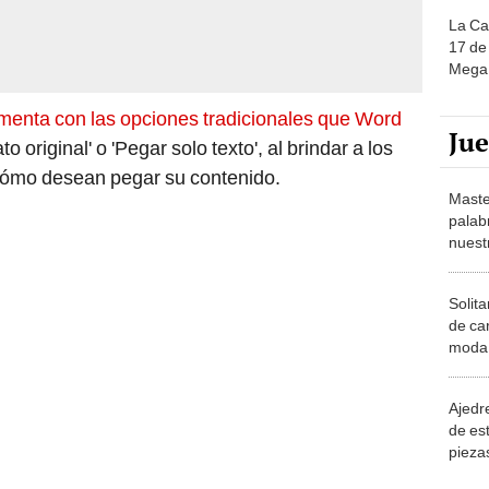
La Ca
17 de 
Mega 
menta con las opciones tradicionales que Word
Ju
 original' o 'Pegar solo texto', al brindar a los
r cómo desean pegar su contenido.
Maste
palab
nuest
Solita
de ca
moda.
demue
Ajedre
de es
piezas
consi