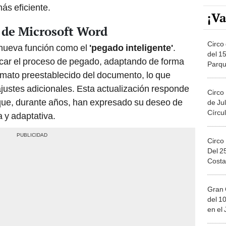
más eficiente.
¡Va
’ de Microsoft Word
Circo 
 nueva función como el
'pegado inteligente'
.
del 15
ficar el proceso de pegado, adaptando de forma
Parqu
ormato preestablecido del documento, lo que
Migue
ajustes adicionales. Esta actualización responde
Circo
s que, durante años, han expresado su deseo de
de Jul
Círcul
 y adaptativa.
Circo
Del 2
Costa
Gran 
del 10
en el