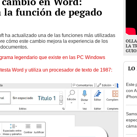
n cambio en Word:
 la función de pegado
ft ha actualizado una de las funciones más utilizadas
OLLA
re cómo este cambio mejora la experiencia de los
LA T
s documentos.
GUIO
programa legendario que existe en las PC Windows
LO
testa Word y utiliza un procesador de texto de 1987:
Este 
con A
iPhon
Chin
Samsu
espec
cámar