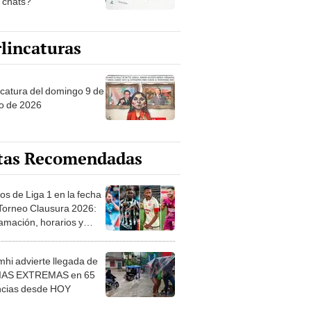
s chats?
lincaturas
ncatura del domingo 9 de
o de 2026
tas Recomendadas
os de Liga 1 en la fecha
 Torneo Clausura 2026:
amación, horarios y
 ver
hi advierte llegada de
IAS EXTREMAS en 65
ncias desde HOY