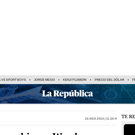
A VS SPORT BOYS
JORGE MESSI
KENJI FUJIMORI
PRECIO DEL DÓLAR
F
TE R
24 Ago 2024 | 11:26 h