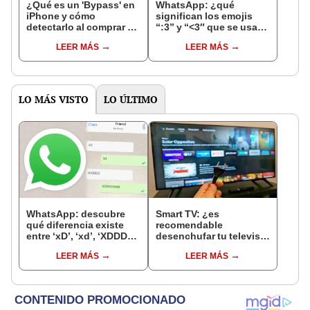
¿Qué es un 'Bypass' en
WhatsApp: ¿qué
iPhone y cómo
significan los emojis
detectarlo al comprar un
“:3” y “<3″ que se usan
celular de Apple usado?
en los chats?
LEER MÁS
LEER MÁS
LO MÁS VISTO
LO ÚLTIMO
WhatsApp: descubre
Smart TV: ¿es
qué diferencia existe
recomendable
entre ‘xD’, ‘xd’, ‘XDDDD’
desenchufar tu televisor
y demás variantes
cuando no lo estás
LEER MÁS
LEER MÁS
utilizando?