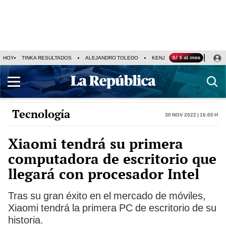
HOY
TINKA RESULTADOS
ALEJANDRO TOLEDO
KENJI FUJIMORI
PRECIO
Tecnología
30 Nov 2022 | 16:00 h
Xiaomi tendrá su primera
computadora de escritorio que
llegará con procesador Intel
Tras su gran éxito en el mercado de móviles,
Xiaomi tendrá la primera PC de escritorio de su
historia.