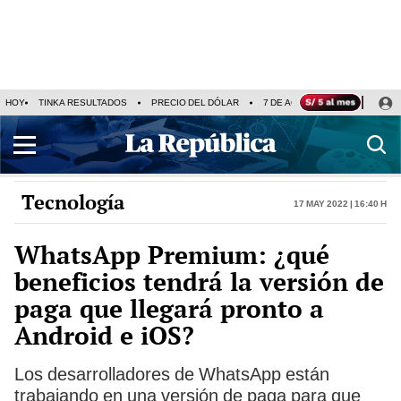
HOY
TINKA RESULTADOS
PRECIO DEL DÓLAR
7 DE AGOSTO
OLLANTA H
Tecnología
17 May 2022 | 16:40 h
WhatsApp Premium: ¿qué
beneficios tendrá la versión de
paga que llegará pronto a
Android e iOS?
Los desarrolladores de WhatsApp están
trabajando en una versión de paga para que