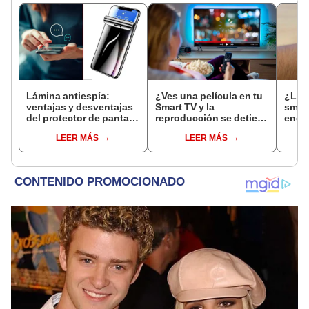
Lámina antiespía:
¿Ves una película en tu
¿La p
ventajas y desventajas
Smart TV y la
smar
del protector de pantalla
reproducción se detiene
enci
para teléfono que evita
a cada rato? Así
comb
LEER MÁS
LEER MÁS
miradas
resuelves este problema
react