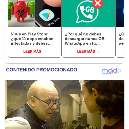
Virus en Play Store:
¿Por qué no debes
¿Qué 
¿qué 11 apps estaban
descargar nunca GB
desap
infectadas y debes
WhatsApp en tu
wi-f
desinstalar de
celular?
LEER MÁS
LEER MÁS
inmediato?