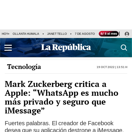
HOY
OLLANTA HUMALA
JANET TELLO
7 DE AGOSTO
TINKA RESULTADOS
Tecnología
19 Oct 2022 | 13:51 h
Mark Zuckerberg critica a
Apple: “WhatsApp es mucho
más privado y seguro que
iMessage”
Fuertes palabras. El creador de Facebook
desea que su aplicación destrone a iMessage,