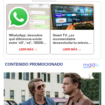
WhatsApp: descubre
Smart TV: ¿es
qué diferencia existe
recomendable
entre ‘xD’, ‘xd’, ‘XDDDD’
desenchufar tu televisor
y demás variantes
cuando no lo estás
LEER MÁS
LEER MÁS
utilizando?