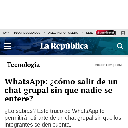
HOY
TINKA RESULTADOS
ALEJANDRO TOLEDO
KENJI FUJIMORI
PRECIO
Tecnología
20 Sep 2021 | 9:35 h
WhatsApp: ¿cómo salir de un
chat grupal sin que nadie se
entere?
¿Lo sabías? Este truco de WhatsApp te
permitirá retirarte de un chat grupal sin que los
integrantes se den cuenta.