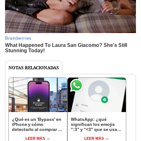
NOTAS RELACIONADAS
¿Qué es un 'Bypass' en
WhatsApp: ¿qué
iPhone y cómo
significan los emojis
detectarlo al comprar un
“:3” y “<3″ que se usan
celular de Apple usado?
en los chats?
LEER MÁS
LEER MÁS