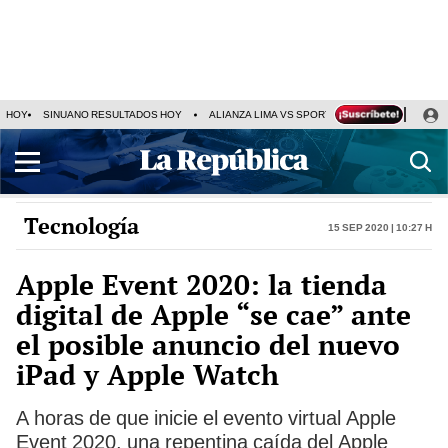
HOY
SINUANO RESULTADOS HOY
ALIANZA LIMA VS SPORT BOYS
JORGE MES
Tecnología
15 Sep 2020 | 10:27 h
Apple Event 2020: la tienda
digital de Apple “se cae” ante
el posible anuncio del nuevo
iPad y Apple Watch
A horas de que inicie el evento virtual Apple
Event 2020, una repentina caída del Apple