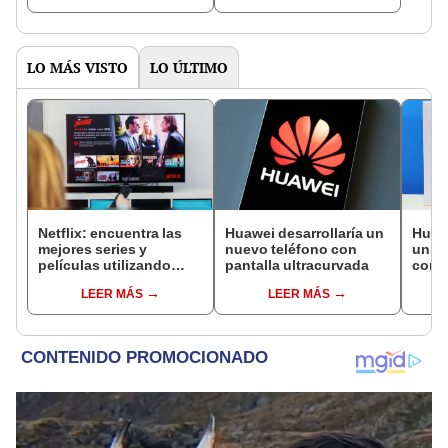
LO MÁS VISTO
LO ÚLTIMO
Netflix: encuentra las
Huawei desarrollaría un
Huawe
mejores series y
nuevo teléfono con
unbox
películas utilizando
pantalla ultracurvada
con g
estos tips
cuád
LEER MÁS
LEER MÁS
trase