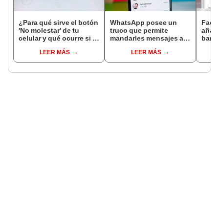
¿Para qué sirve el botón
WhatsApp posee un
Face
'No molestar' de tu
truco que permite
añado
celular y qué ocurre si lo
mandarles mensajes a
bande
activas?
tus mejores amigos más
foto 
LEER MÁS
LEER MÁS
rápido
apps