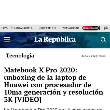
HOY
OLLANTA HUMALA
JANET TELLO
7 DE AGOSTO
TINKA RESULTADOS
Tecnología
23 Ago 2020 | 7:05 h
Matebook X Pro 2020:
unboxing de la laptop de
Huawei con procesador de
10ma generación y resolución
3K [VIDEO]