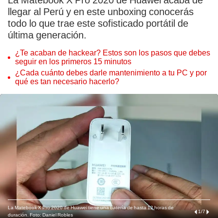
La Matebook X Pro 2020 de Huawei acaba de
llegar al Perú y en este unboxing conocerás
todo lo que trae este sofisticado portátil de
última generación.
¿Te acaban de hackear? Estos son los pasos que debes
seguir en los primeros 15 minutos
¿Cada cuánto debes darle mantenimiento a tu PC y por
qué es tan necesario hacerlo?
La Matebook X Pro 2020 de Huawei tiene una batería de hasta 12 horas de
1
/
7
duración. Foto: Daniel Robles