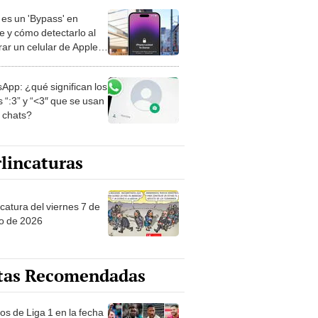
es un 'Bypass' en
e y cómo detectarlo al
ar un celular de Apple
o?
App: ¿qué significan los
 “:3” y “<3″ que se usan
s chats?
lincaturas
catura del viernes 7 de
o de 2026
tas Recomendadas
os de Liga 1 en la fecha