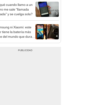
qué cuando llamo a un
o me sale "llamada
3
izada" y se cuelga sola?
msung ni Xiaomi: este
r tiene la batería más
4
e del mundo que dura
 5 días