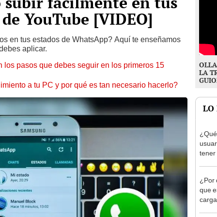
subir fácilmente en tus
o de YouTube [VIDEO]
ritos en tus estados de WhatsApp? Aquí te enseñamos
debes aplicar.
OLLA
 los pasos que debes seguir en los primeros 15
LA T
GUIO
miento a tu PC y por qué es tan necesario hacerlo?
LO
¿Qué 
usuar
tener
amig
¿Por 
que e
carga