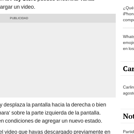
argar un video.
¿Qué 
iPhon
compr
usad
Whats
emojis
en lo
Car
Carlin
agost
y desplaza la pantalla hacia la derecha o bien
ra’ sobre la parte izquierda de la pantalla.
No
n condiciones de agregar un nuevo estado.
r el video que hayas descargado previamente en
Partid