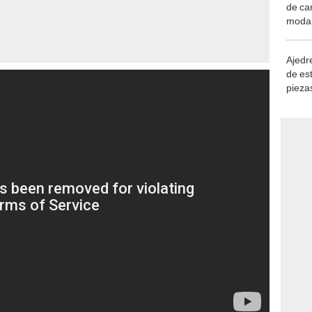
de ca
moda.
demue
Ajedre
de es
piezas
consi