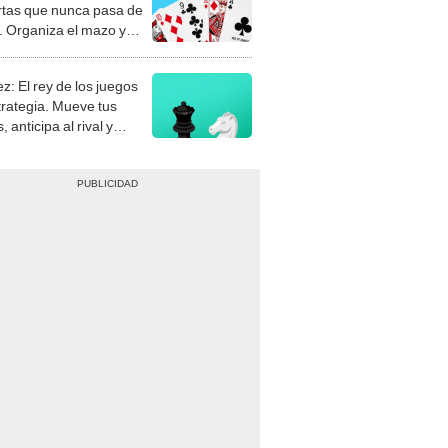
rtas que nunca pasa de
 Organiza el mazo y
stra tu habilidad.
z: El rey de los juegos
trategia. Mueve tus
, anticipa al rival y
gue el jaque mate.