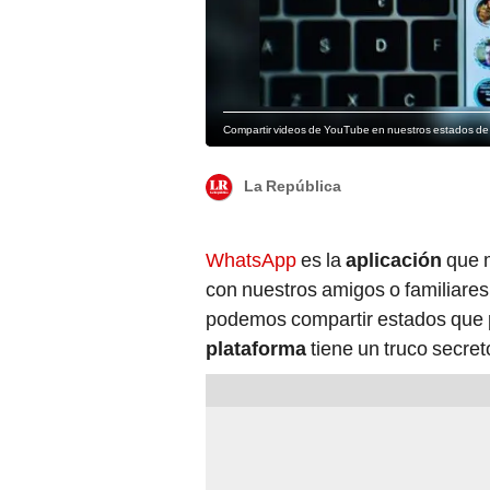
Compartir videos de YouTube en nuestros estados d
La República
WhatsApp
es la
aplicación
que m
con nuestros amigos o familiare
podemos compartir estados que p
plataforma
tiene un truco secret