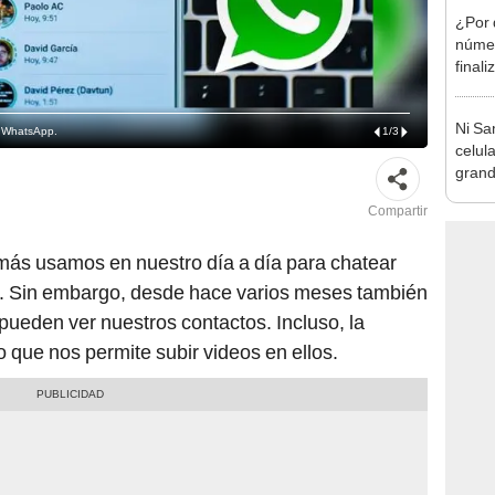
¿Por 
númer
final
Ni Sa
e WhatsApp.
1
/
3
celula
grand
hasta
Compartir
ás usamos en nuestro día a día para chatear
s. Sin embargo, desde hace varios meses también
ueden ver nuestros contactos. Incluso, la
o que nos permite subir videos en ellos.