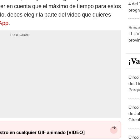
4 del
tener en cuenta que el máximo de tiempo para estos
progr
o, debes elegir la parte del video que quieres
dónde
App
.
Senam
LLUV
provi
¡Va
Circo 
del 15
Parqu
Migue
Circo
de Jul
Círcul
stro en cualquier GIF animado [VIDEO]
Circo