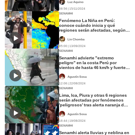
Luz Aquino
08:56 | 15/11/2024
SENAMHI
Fenómeno La Niña en Perú:
conoce cuándo inicia y qué
regiones serán afectadas, según
Senamhi
Lin Chomba
05:00 | 13/09/2024
SENAMHI
Senamhi advierte "extremo
peligro" en la costa Perú por
vientos de hasta 46 km/h y fuertes
lloviznas
Agustín Sosa
12:06 | 22/08/2024
SENAMHI
Lima, Ica, Piura y otras 6 regiones
serán afectadas por fenómenos
'peligrosos' tras alerta naranja de
Senamhi
Agustín Sosa
16:44 | 19/08/2024
SENAMHI
Senamhi alerta lluvias y neblina en