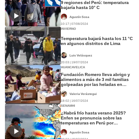
9 regiones del Perú: temperatura
bajaría hasta 10° C
Agustín Sosa
10:17 | 07/08/2024
INVIERNO
Temperatura bajará hasta los 11 °C
en algunos distritos de Lima
Luis Velásquez
20:03 | 19/07/2024
HUANCAVELICA
Fundación Romero lleva abrigo y
alimentos a más de 3 mil familias
golpeadas por las heladas en
Huancavelica
Valeria Verástegui
18:02 | 16/07/2024
SENAMHI
¿Habrá frío hasta verano 2025?
Enfen se pronuncia sobre las
temperaturas en Perú por
ocurrencia de La Niña
Agustín Sosa