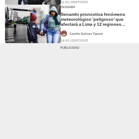
11:32 | 05/07/2025
SENAMHI
Senamhi pronostica fenómeno
meteorológico 'peligroso' que
afectará a Lima y 12 regiones
desde el 3 de julio
Camila Salinas Tipiani
14:02 | 02/07/2025