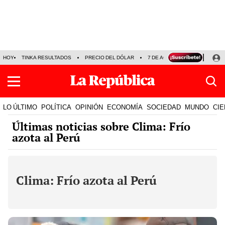
HOY
TINKA RESULTADOS
PRECIO DEL DÓLAR
7 DE AGOSTO
OLLANTA H
LO ÚLTIMO
POLÍTICA
OPINIÓN
ECONOMÍA
SOCIEDAD
MUNDO
CIE
Últimas noticias sobre Clima: Frío
azota al Perú
Clima: Frío azota al Perú