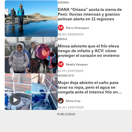
SIERRA
DANA “Oriana” azota la sierra de
Perú: lluvias intensas y granizo
activan alerta en 11 regiones
Piero Velasquez
08:43 | 18/08/2025
MINSA
Minsa advierte que el frío eleva
riesgo de infarto y ACV: cómo
proteger el corazón en invierno
Nataly Vasquez
11:25 | 15/07/2025
HUANCAYO
Mujer deja abierto el caño para
lavar su ropa, pero el agua se
congela ante el intenso frío en
Huancayo: “Diosito, cierra el refri”
Elisa Cruz
06:42 | 15/07/2025