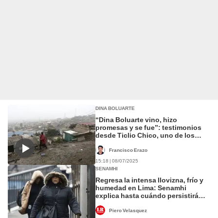
DINA BOLUARTE
“Dina Boluarte vino, hizo
promesas y se fue”: testimonios
desde Ticlio Chico, uno de los
lugares más fríos de Lima
Francisco Erazo
15:18 | 08/07/2025
SENAMHI
Regresa la intensa llovizna, frío y
humedad en Lima: Senamhi
explica hasta cuándo persistirá
este clima
Piero Velasquez