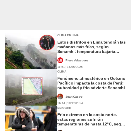
CLIMA EN LIMA
Estos distritos en Lima tendrán las
mañanas más frías, según
Senamhi: temperatura bajaría
hasta los 12 grados en estos días
Piero Velasquez
11:51 | 14/05/2025
CLIMA
Fenómeno atmosférico en Océano
Pacífico impacta la costa de Perú:
nubosidad y frío advierte Senamhi
Juan Castro
16:44 | 18/12/2024
SENAMHI
Frío extremo en la costa norte:
estas regiones sufrirán
temperaturas de hasta 12°C, según
Senamhi