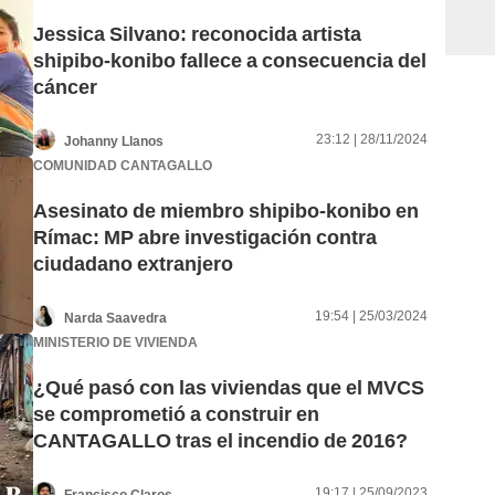
Jessica Silvano: reconocida artista
shipibo-konibo fallece a consecuencia del
cáncer
23:12 | 28/11/2024
Johanny Llanos
COMUNIDAD CANTAGALLO
Asesinato de miembro shipibo-konibo en
Rímac: MP abre investigación contra
ciudadano extranjero
19:54 | 25/03/2024
Narda Saavedra
MINISTERIO DE VIVIENDA
¿Qué pasó con las viviendas que el MVCS
se comprometió a construir en
CANTAGALLO tras el incendio de 2016?
19:17 | 25/09/2023
Francisco Claros