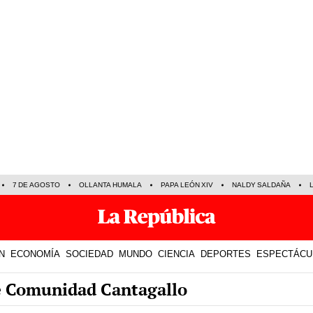
7 DE AGOSTO
OLLANTA HUMALA
PAPA LEÓN XIV
NALDY SALDAÑA
N
ECONOMÍA
SOCIEDAD
MUNDO
CIENCIA
DEPORTES
ESPECTÁCU
re Comunidad Cantagallo