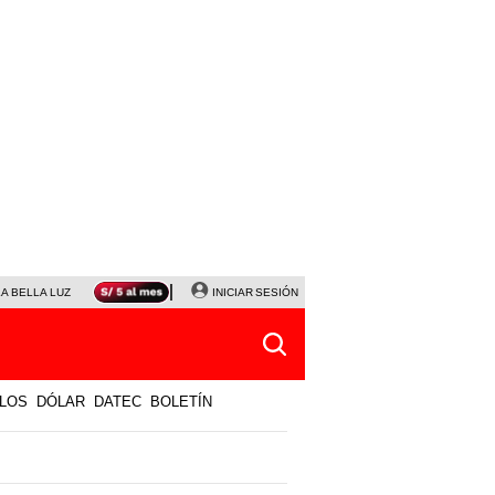
LA BELLA LUZ
MAGALY MEDINA
INICIAR SESIÓN
SINUANO RESULTADOS HOY
JANET TELLO
LOS
DÓLAR
DATEC
BOLETÍN