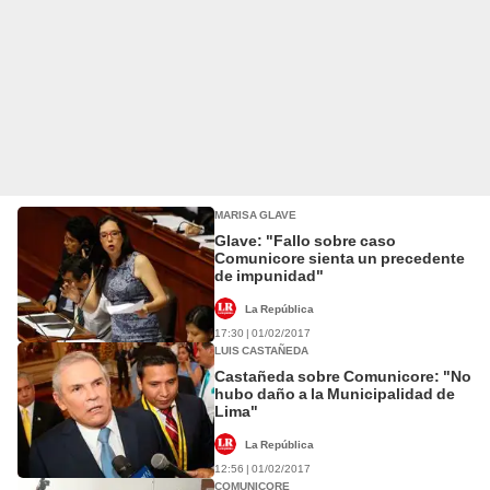
MARISA GLAVE
Glave: "Fallo sobre caso
Comunicore sienta un precedente
de impunidad"
La República
17:30 | 01/02/2017
LUIS CASTAÑEDA
Castañeda sobre Comunicore: "No
hubo daño a la Municipalidad de
Lima"
La República
12:56 | 01/02/2017
COMUNICORE