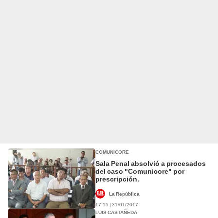
COMUNICORE
Sala Penal absolvió a procesados
del caso "Comunicore" por
prescripción.
La República
17:15 | 31/01/2017
LUIS CASTAÑEDA