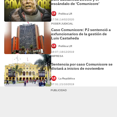
escándalo de ‘Comunicore’
Política LR
17:58 | 14/02/2020
PODER JUDICIAL
Caso Comunicore: PJ sentenció a
exfuncionarios de la gestión de
Luis Castañeda
Política LR
18:07 | 18/12/2019
IMPRESA
Sentencia por caso Comunicore se
dictará a inicios de noviembre
La República
07:31 | 21/10/2019