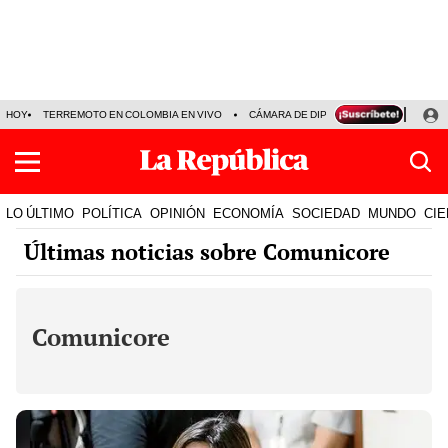
HOY
TERREMOTO EN COLOMBIA EN VIVO
CÁMARA DE DIPUTADOS
PRECIO D
LO ÚLTIMO
POLÍTICA
OPINIÓN
ECONOMÍA
SOCIEDAD
MUNDO
CIE
Últimas noticias sobre Comunicore
Comunicore