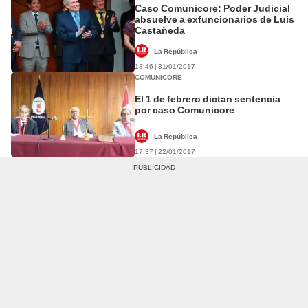
Caso Comunicore: Poder Judicial
absuelve a exfuncionarios de Luis
Castañeda
La República
13:46 | 31/01/2017
COMUNICORE
El 1 de febrero dictan sentencia
por caso Comunicore
La República
17:37 | 22/01/2017