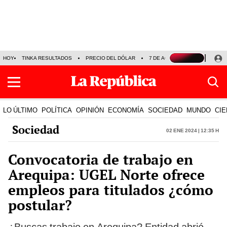
HOY
TINKA RESULTADOS
PRECIO DEL DÓLAR
7 DE AGOSTO
OLLANTA H
LO ÚLTIMO
POLÍTICA
OPINIÓN
ECONOMÍA
SOCIEDAD
MUNDO
CIE
Sociedad
02 Ene 2024 | 12:35 h
Convocatoria de trabajo en
Arequipa: UGEL Norte ofrece
empleos para titulados ¿cómo
postular?