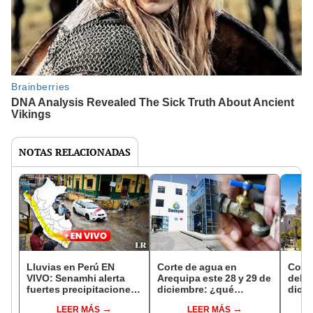
NOTAS RELACIONADAS
Lluvias en Perú EN
Corte de agua en
Corte
VIVO: Senamhi alerta
Arequipa este 28 y 29 de
del 2
fuertes precipitaciones
diciembre: ¿qué
dici
hasta enero del 2024
distritos se verán
distr
LEER MÁS
LEER MÁS
afectados?
afec