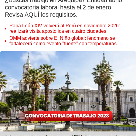
¿Buscas trabajo en Arequipa? Entidad abrió
convocatoria laboral hasta el 2 de enero.
Revisa AQUÍ los requisitos.
Papa León XIV volverá al Perú en noviembre 2026:
realizará visita apostólica en cuatro ciudades
OMM advierte sobre El Niño global: fenómeno se
fortalecerá como evento "fuerte" con temperaturas
récord este 2026