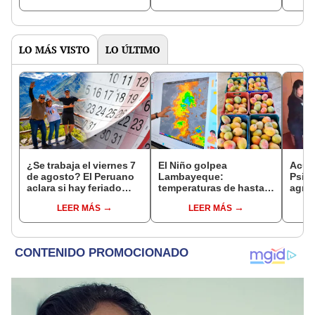
LO MÁS VISTO
LO ÚLTIMO
¿Se trabaja el viernes 7
El Niño golpea
Acusa
de agosto? El Peruano
Lambayeque:
Psico
aclara si hay feriado
temperaturas de hasta
agres
largo tras el descanso
36 °C ponen en riesgo la
con 
LEER MÁS
LEER MÁS
del 6 de agosto
producción de mango y
cámar
palta
hech