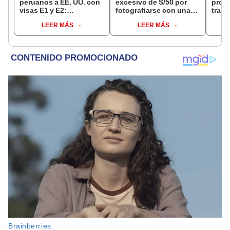
peruanos a EE. UU. con
excesivo de S/50 por
prop
visas E1 y E2:
fotografiarse con una
trasl
emprendedores y
alpaca en Cusco:
no se
LEER MÁS
LEER MÁS
pymes serían los más
serenazgo recuperó el
“Lune
beneficiados
dinero