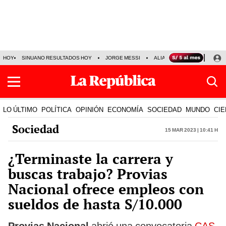
HOY
SINUANO RESULTADOS HOY
JORGE MESSI
ALIANZA LIMA VS SPORT BO
LO ÚLTIMO
POLÍTICA
OPINIÓN
ECONOMÍA
SOCIEDAD
MUNDO
CIE
Sociedad
15 Mar 2023 | 10:41 h
¿Terminaste la carrera y
buscas trabajo? Provias
Nacional ofrece empleos con
sueldos de hasta S/10.000