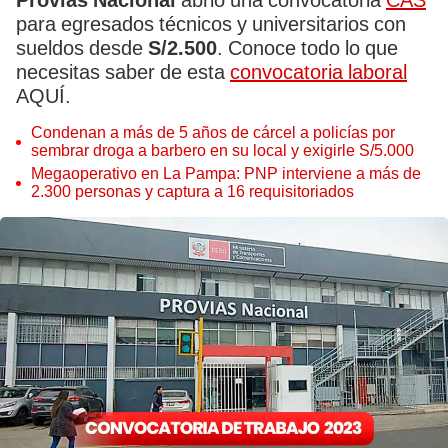
Provias Nacional
abrió una convocatoria
CAS
para egresados técnicos y universitarios con
sueldos desde
S/2.500
. Conoce todo lo que
necesitas saber de esta
convocatoria laboral
AQUÍ.
Condenan a más de 5 años de cárcel a policías por
sembrar droga a barbero en su local y exigirle S/5.000
Megaoperativo en La Pampa: PNP interviene a más de
2.300 personas y captura a 16 requisitoriados