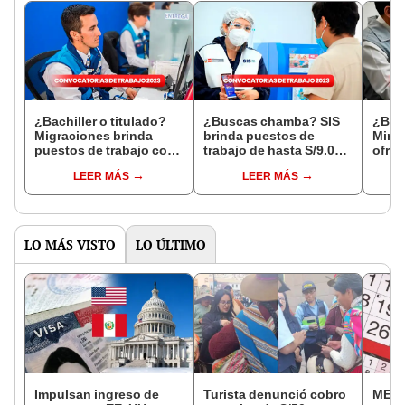
¿Bachiller o titulado?
¿Buscas chamba? SIS
¿Bus
Migraciones brinda
brinda puestos de
Minis
puestos de trabajo con
trabajo de hasta S/9.000
ofre
sueldos de hasta
de sueldo
suel
LEER MÁS
LEER MÁS
S/8.000
S/8.0
LO MÁS VISTO
LO ÚLTIMO
Impulsan ingreso de
Turista denunció cobro
MEF 