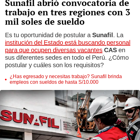
Sunafil abrió convocatoria de
trabajo en tres regiones con 3
mil soles de sueldo
Es tu oportunidad de postular a
Sunafil
. La
institución del Estado está buscando personal
para que ocupen diversas vacantes
CAS
en
sus diferentes sedes en todo el Perú. ¿Cómo
postular y cuáles son los requisitos?
¿Has egresado y necesitas trabajo? Sunafil brinda
empleos con sueldos de hasta S/10.000