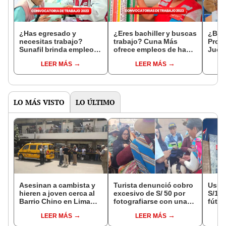
¿Has egresado y
¿Eres bachiller y buscas
¿Bus
necesitas trabajo?
trabajo? Cuna Más
Proy
Sunafil brinda empleos
ofrece empleos de hasta
Jueg
con sueldos de hasta
más de S/6.500 de
ofre
LEER MÁS
LEER MÁS
S/10.000
sueldo
hasta
suel
LO MÁS VISTO
LO ÚLTIMO
Asesinan a cambista y
Turista denunció cobro
Usuar
hieren a joven cerca al
excesivo de S/ 50 por
S/14.
Barrio Chino en Lima
fotografiarse con una
fútbo
Cercado: un
alpaca en Cusco y
se ne
LEER MÁS
LEER MÁS
sospechoso detenido
Serenazgo recuperó el
Indec
dinero
empr