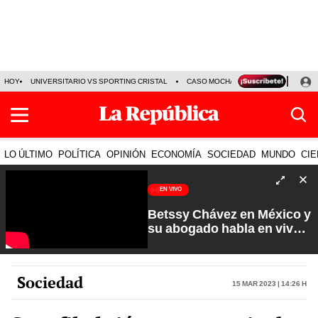
HOY
UNIVERSITARIO VS SPORTING CRISTAL
CASO MOCHASUELDOS
MIGUEL
LO ÚLTIMO
POLÍTICA
OPINIÓN
ECONOMÍA
SOCIEDAD
MUNDO
CIE
EN VIVO
Betssy Chávez en México y
su abogado habla en vivo |
Que No Se Te Olvide con
Carlos Cornejo
Sociedad
15 Mar 2023 | 14:26 h