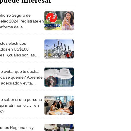
puede interesar
Ahorro Seguro de
elec 2024: regístrate en
taforma de la
ración Eléctrica
nal y paga tus recibos
ctos eléctricos
ados en US$100
nes: ¿cuáles son las
nes que se beneficiarán?
 evitar que tu ducha
rica se queme? Aprende
o adecuado y evita
lemas
 saber si una persona
jo matrimonio civil en
ec?
iones Regionales y