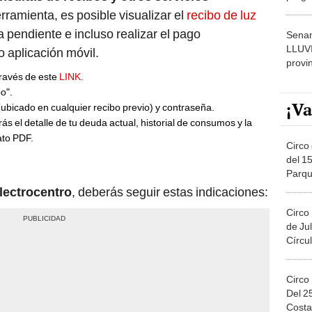
dónde
rramienta, es posible visualizar el
recibo de luz
a pendiente e incluso realizar el pago
Senam
LLUV
o aplicación móvil.
provi
través de este
LINK.
o".
¡Va
 (ubicado en cualquier recibo previo) y contraseña.
s el detalle de tu deuda actual, historial de consumos y la
ato PDF.
Circo 
del 15
Parqu
Migue
lectrocentro
, deberás seguir estas indicaciones:
Circo
de Jul
Círcul
Circo
Del 2
Costa