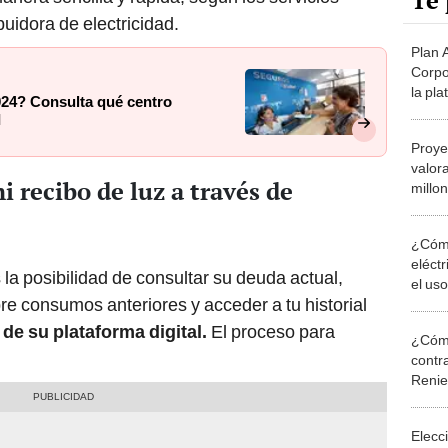
Te 
buidora de electricidad.
Plan 
Corpo
la pla
24? Consulta qué centro
Corpo
I
Nacio
Proye
valor
 recibo de luz a través de
millo
regio
¿Cómo
eléct
 la posibilidad de consultar su deuda actual,
el us
re consumos anteriores y acceder a tu historial
prob
 de su
plataforma digital.
El proceso para
¿Cómo
contra
Reni
Elecc