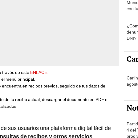
Munic
con tu
miemb
de oct
¿Cómo
la O
denun
DNI?
Car
a través de este
ENLACE.
Carli
 el menú principal.
agost
e encuentra en recibos previos, seguido de tus datos de
to de tu recibo actual, descargar el documento en PDF e
No
ealizados.
Partid
de sus usuarios una plataforma digital fácil de
4 del
nsultas de recibos y otros servicios
progr