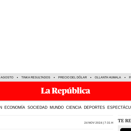
E AGOSTO
TINKA RESULTADOS
PRECIO DEL DÓLAR
OLLANTA HUMALA
P
N
ECONOMÍA
SOCIEDAD
MUNDO
CIENCIA
DEPORTES
ESPECTÁCU
TE R
24 Nov 2024 | 7:31 h