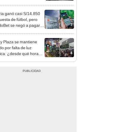
nso del 6 de agosto
ia ganó casi S/14.850
uesta de fútbol, pero
3
oBet se negó a pagar:
opi multó a la empresa
ás de S/ 19.000
y Plaza se mantiene
o por falta de luz
4
rica: ¿desde qué hora
á el centro comercial?