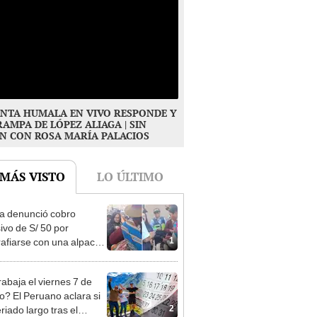
NTA HUMALA EN VIVO RESPONDE Y
RAMPA DE LÓPEZ ALIAGA | SIN
N CON ROSA MARÍA PALACIOS
 MÁS VISTO
LO ÚLTIMO
ta denunció cobro
ivo de S/ 50 por
1
rafiarse con una alpaca
sco y Serenazgo
eró el dinero
rabaja el viernes 7 de
o? El Peruano aclara si
2
riado largo tras el