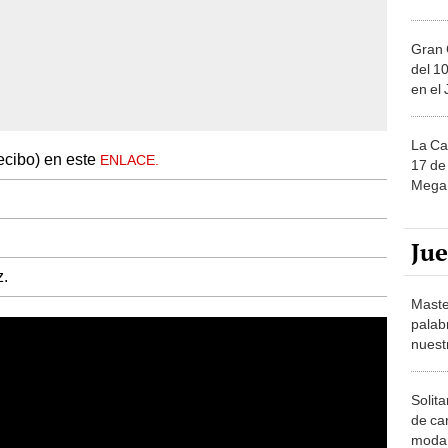
Gran 
del 10
en el
La Ca
recibo) en este
ENLACE.
17 de 
Mega 
Ju
z.
Maste
palab
nuest
Solita
de ca
moda.