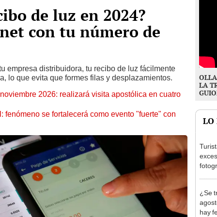
ibo de luz en 2024?
rnet con tu número de
u empresa distribuidora, tu recibo de luz fácilmente
OLLA
a, lo que evita que formes filas y desplazamientos.
LA T
GUIO
oviembre 2026: realizará visita apostólica en cuatro
: fenómeno se fortalecerá como evento "fuerte" con
LO
Turis
exces
fotog
en Cu
recup
¿Se t
agost
hay fe