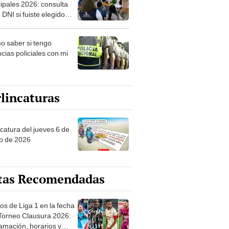
ipales 2026: consulta
 DNI si fuiste elegido
ro de mesa para este 4
ubre en el link oficial de
 saber si tengo
NPE
cias policiales con mi
lincaturas
ncatura del jueves 6 de
o de 2026
tas Recomendadas
os de Liga 1 en la fecha
 Torneo Clausura 2026:
amación, horarios y