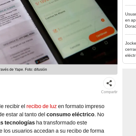
desca
Usuar
en ap
Dorad
Indec
con m
Jocke
cerrad
eléct
abrir
ravés de Yape. Foto: difusión
Compartir
e recibir el
recibo de luz
en formato impreso
e estar al tanto del
consumo eléctrico
. No
s tecnologías
ha transformado este
e los usuarios accedan a su recibo de forma