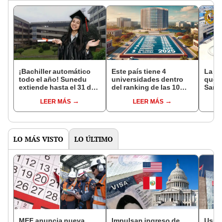
¡Bachiller automático
Este país tiene 4
La u
todo el año! Sunedu
universidades dentro
que s
extiende hasta el 31 de
del ranking de las 10
San 
diciembre 2024: estas
mejores de América
emple
LEER MÁS
LEER MÁS
universidades emitirán
Latina y El Caribe
egre
grado
traba
LO MÁS VISTO
LO ÚLTIMO
MEF anuncia nueva
Impulsan ingreso de
Usuar