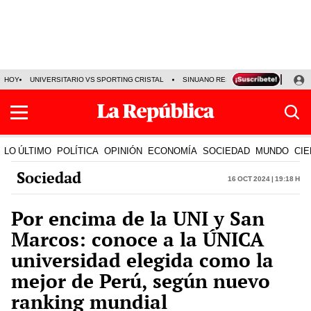
HOY
UNIVERSITARIO VS SPORTING CRISTAL
SINUANO RESULTADOS HOY
CA
LO ÚLTIMO
POLÍTICA
OPINIÓN
ECONOMÍA
SOCIEDAD
MUNDO
CIE
Sociedad
16 Oct 2024 | 19:18 h
Por encima de la UNI y San
Marcos: conoce a la ÚNICA
universidad elegida como la
mejor de Perú, según nuevo
ranking mundial