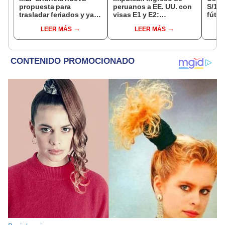
propuesta para
peruanos a EE. UU. con
S/14.
trasladar feriados y ya
visas E1 y E2:
fútbo
no sería a los viernes:
emprendedores y
se ne
LEER MÁS
LEER MÁS
“Lunes es mejor día”
pymes serían los más
Indec
beneficiados
empr
19.0