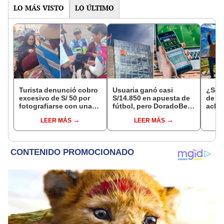
LO MÁS VISTO
LO ÚLTIMO
Turista denunció cobro
Usuaria ganó casi
¿Se t
excesivo de S/ 50 por
S/14.850 en apuesta de
de a
fotografiarse con una
fútbol, pero DoradoBet
aclar
alpaca en Cusco y
se negó a pagar:
largo
LEER MÁS
LEER MÁS
Serenazgo recuperó el
Indecopi multó a la
del 6
dinero
empresa con más de S/
19.000