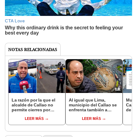
NOTAS RELACIONADAS
La razón por la que el
Al igual que Lima,
Munic
alcalde de Callao no
municipio del Callao se
Calla
permite cierres por
enfrenta también a
de de
obras del ramal 4 del
concesionaria de la
del M
LEER MÁS
LEER MÁS
tren subterráneo
Línea 2
con 
técni