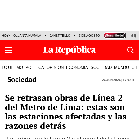
HOY
OLLANTA HUMALA
JANET TELLO
7 DE AGOSTO
TINKA RESULTADOS
LO ÚLTIMO
POLÍTICA
OPINIÓN
ECONOMÍA
SOCIEDAD
MUNDO
CIE
Sociedad
24 Jun 2024 | 17:42 h
Se retrasan obras de Línea 2
del Metro de Lima: estas son
las estaciones afectadas y las
razones detrás