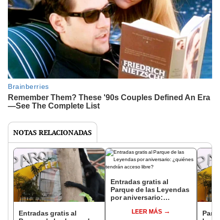
NOTAS RELACIONADAS
Entradas gratis al
Parque de las Leyendas
por aniversario:
¿quiénes tendrán
LEER MÁS
acceso libre?
Entradas gratis al
Parqu