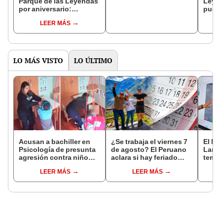
Parque de las Leyendas
Leye
por aniversario:
pued
¿quiénes tendrán
GRATI
LEER MÁS
acceso libre?
inclu
feri
LO MÁS VISTO
LO ÚLTIMO
Acusan a bachiller en
¿Se trabaja el viernes 7
El Ni
Psicología de presunta
de agosto? El Peruano
Lamb
agresión contra niño
aclara si hay feriado
tempe
con autismo en Surco:
largo tras el descanso
36 °C
LEER MÁS
LEER MÁS
cámaras captan el
del 6 de agosto
prod
hecho
palta