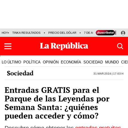
HOY
TINKA RESULTADOS
PRECIO DEL DÓLAR
7 DE AGOSTO
OLLANTA H
LO ÚLTIMO
POLÍTICA
OPINIÓN
ECONOMÍA
SOCIEDAD
MUNDO
CIE
Sociedad
31 Mar 2024 | 17:03 h
Entradas GRATIS para el
Parque de las Leyendas por
Semana Santa: ¿quiénes
pueden acceder y cómo?