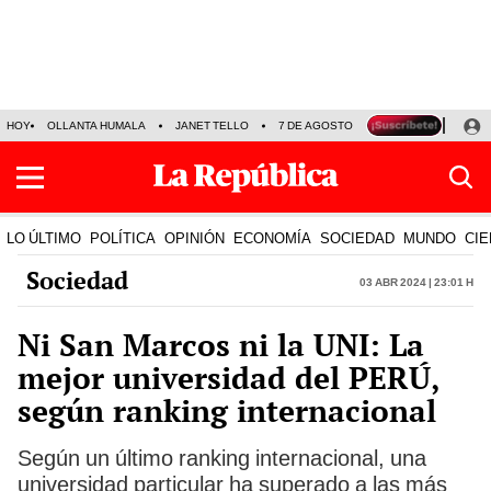
HOY
OLLANTA HUMALA
JANET TELLO
7 DE AGOSTO
TINKA RESULTADOS
LO ÚLTIMO
POLÍTICA
OPINIÓN
ECONOMÍA
SOCIEDAD
MUNDO
CIE
Sociedad
03 Abr 2024 | 23:01 h
Ni San Marcos ni la UNI: La
mejor universidad del PERÚ,
según ranking internacional
Según un último ranking internacional, una
universidad particular ha superado a las más