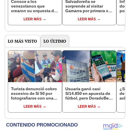
Conoce a los
Salvadoreña se
Influ
venezolanos que
sorprende al visitar
domi
crearon su orquesta de
Gamarra por primera vez
polém
cumbia y la rompen con
y afirma: “No imaginé
selec
LEER MÁS
LEER MÁS
covers de CORAZÓN
que era tan grande”
etern
SERRANO y Agua
Marina
LO MÁS VISTO
LO ÚLTIMO
Turista denunció cobro
Usuaria ganó casi
¿Se t
excesivo de S/ 50 por
S/14.850 en apuesta de
de a
fotografiarse con una
fútbol, pero DoradoBet
aclar
alpaca en Cusco y
se negó a pagar:
largo
LEER MÁS
LEER MÁS
Serenazgo recuperó el
Indecopi multó a la
del 6
dinero
empresa con más de S/
19.000