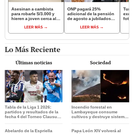
Asesinan a cambista
ONP pagará 25%
Turis
para robarle S/3.000 y
adicional de la pensión
exces
hieren a joven cerca al
de agosto a jubilados
fotog
Barrio Chino en Lima
que cumplan este
alpa
LEER MÁS
LEER MÁS
Cercado
requisito: ¿cómo saber
Seren
si soy beneficiario?
dine
Lo Más Reciente
Últimas noticias
Sociedad
Tabla de la Liga 1 2026:
Incendio forestal en
partidos y resultados de la
Lambayeque consume
fecha 4 del Torneo Clausura
cultivos y destruye sistema
y posiciones del Acumulado
de agua potable:
comuneros piden ayuda
Abelardo de la Espriella
Papa León XIV volverá al
urgente