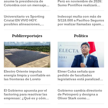
asume la presidencia de
Perú en noviembre de 2026:
Colombia con un mensaje
Sumo Pontífice realizará
de mano dura y cohesión
visita apostólica en cuatro
con Estados Unidos
ciudades
Universitario vs Sporting
Indecopi multa con más de
Cristal EN VIVO HOY:
S/118.000 a Pacífico Seguros
posibles alineaciones,
por realizar llamadas spam a
pronóstico, hora y canal
consumidores
dónde ver partido por el
Publirreportajes
Política
Torneo Clausura 2026
Electro Oriente impulsa
Elmer Cuba señala que
energía limpia y confiable en
pedido de facultades
las fronteras de Loreto
legislativas está paralizado
por "trámite burocrático"
El Gobierno apuesta por el
Gobierno cambia directorio
factoring para reactivar las
de Petroperú y designa a
empresas: ¿Qué es y cómo
Oliver Stark como
funciona?
presidente de la empresa
estatal