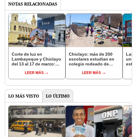
NOTAS RELACIONADAS
Corte de luz en
Chiclayo: más de 200
Las 
Lambayeque y Chiclayo
escolares estudian en
univ
del 13 al 17 de marzo:
colegio rodeado de
estud
¿qué distritos y zonas
basura en inicio de año
Areq
LEER MÁS
LEER MÁS
serán afectadas?
escolar
Piura
¿cuá
LO MÁS VISTO
LO ÚLTIMO