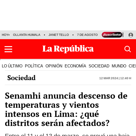
HOY
OLLANTA HUMALA
JANET TELLO
7 DE AGOSTO
TINKA RESULTADOS
LO ÚLTIMO
POLÍTICA
OPINIÓN
ECONOMÍA
SOCIEDAD
MUNDO
CIE
Sociedad
12 Mar 2024 | 12:40 h
Senamhi anuncia descenso de
temperaturas y vientos
intensos en Lima: ¿qué
distritos serán afectados?