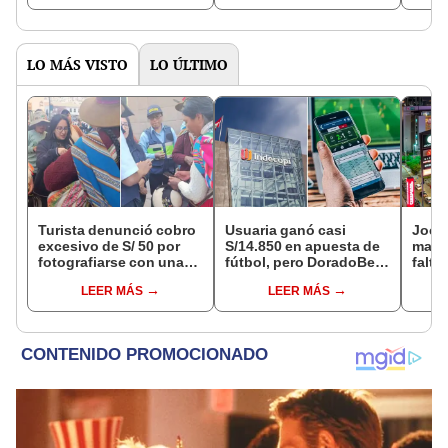
LO MÁS VISTO
LO ÚLTIMO
Turista denunció cobro
Usuaria ganó casi
Jocke
excesivo de S/ 50 por
S/14.850 en apuesta de
manti
fotografiarse con una
fútbol, pero DoradoBet
falta
alpaca en Cusco y
se negó a pagar:
¿desd
LEER MÁS
LEER MÁS
Serenazgo recuperó el
Indecopi multó a la
el ce
dinero
empresa con más de S/
19.000