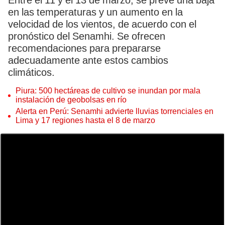
Entre el 11 y el 13 de marzo, se prevé una baja
en las temperaturas y un aumento en la
velocidad de los vientos, de acuerdo con el
pronóstico del Senamhi. Se ofrecen
recomendaciones para prepararse
adecuadamente ante estos cambios
climáticos.
Piura: 500 hectáreas de cultivo se inundan por mala
instalación de geobolsas en río
Alerta en Perú: Senamhi advierte lluvias torrenciales en
Lima y 17 regiones hasta el 8 de marzo