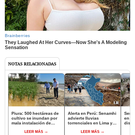
NOTAS RELACIONADAS
Piura: 500 hectáreas de
Alerta en Perú: Senamhi
Senam
cultivo se inundan por
advierte lluvias
en A
mala instalación de
torrenciales en Lima y
distr
geobolsas en río
17 regiones hasta el 8
preci
LEER MÁS
LEER MÁS
de marzo
8 de