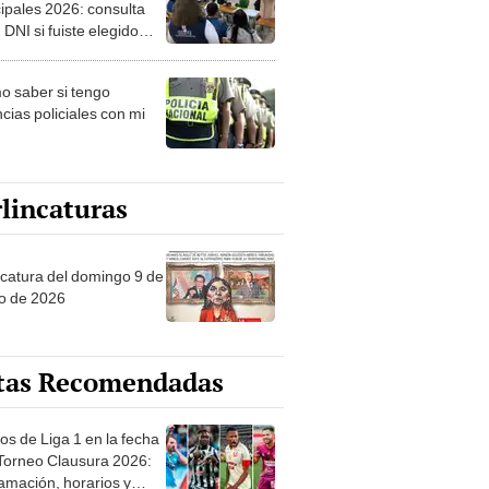
ipales 2026: consulta
 DNI si fuiste elegido
ro de mesa para este 4
ubre en el link oficial de
 saber si tengo
NPE
cias policiales con mi
lincaturas
ncatura del domingo 9 de
o de 2026
tas Recomendadas
os de Liga 1 en la fecha
 Torneo Clausura 2026:
amación, horarios y