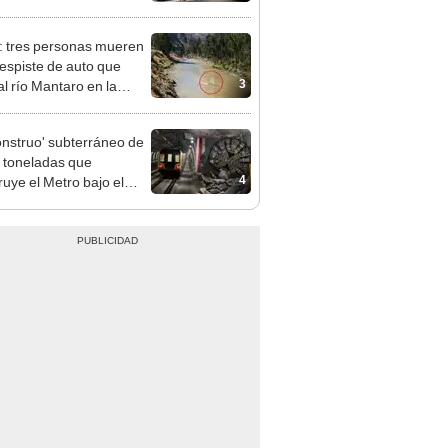
as atenderán hasta las 7
: tres personas mueren
despiste de auto que
3
al río Mantaro en la
tera Central
onstruo' subterráneo de
 toneladas que
4
ruye el Metro bajo el
o avanza a su última
ión