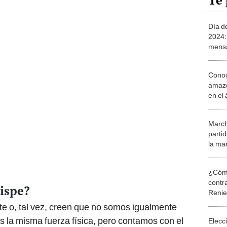
Te 
Día d
2024:
mensa
este 
Conoc
amazó
en el
dieron
o mi t
March
partid
la ma
¿Cómo
contra
ispe?
Reni
e o, tal vez, creen que no somos igualmente
la misma fuerza física, pero contamos con el
Elecc