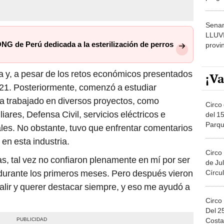
dónde
Senam
LLUV
ONG de Perú dedicada a la esterilización de perros
provi
ra y, a pesar de los retos económicos presentados
¡Va
2021. Posteriormente, comenzó a estudiar
 ha trabajado en diversos proyectos, como
Circo 
liares, Defensa Civil, servicios eléctricos e
del 15
Parqu
ales. No obstante, tuvo que enfrentar comentarios
Migue
 en esta industria.
Circo
cas, tal vez no confiaron plenamente en mí por ser
de Jul
 durante los primeros meses. Pero después vieron
Círcul
lir y querer destacar siempre, y eso me ayudó a
Circo
Del 2
Costa