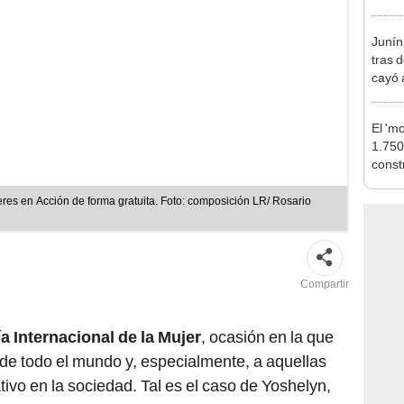
tiend
p.m.
Junín
tras 
cayó 
Carre
El 'm
1.750
const
Calla
estac
jeres en Acción de forma gratuita. Foto: composición LR/ Rosario
Compartir
a Internacional de la Mujer
, ocasión en la que
de todo el mundo y, especialmente, a aquellas
ivo en la sociedad. Tal es el caso de Yoshelyn,