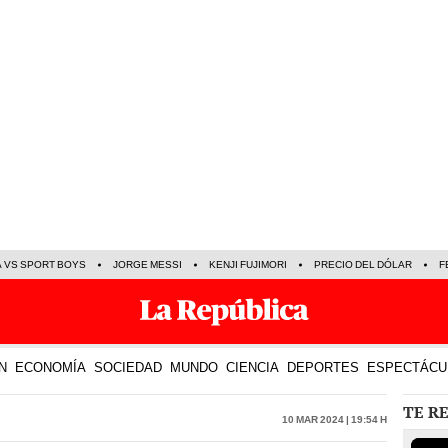
A VS SPORT BOYS
JORGE MESSI
KENJI FUJIMORI
PRECIO DEL DÓLAR
F
N
ECONOMÍA
SOCIEDAD
MUNDO
CIENCIA
DEPORTES
ESPECTÁCU
TE R
10 Mar 2024 | 19:54 h