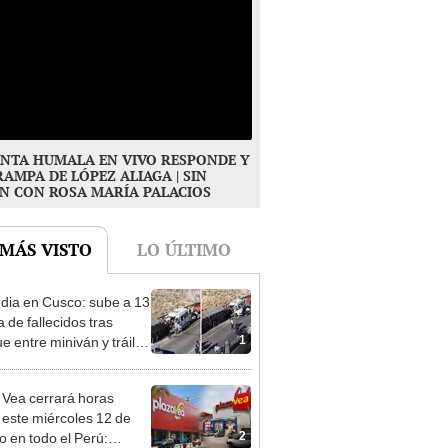
NTA HUMALA EN VIVO RESPONDE Y
RAMPA DE LÓPEZ ALIAGA | SIN
N CON ROSA MARÍA PALACIOS
 MÁS VISTO
LO ÚLTIMO
dia en Cusco: sube a 13
ra de fallecidos tras
1
e entre miniván y tráiler
pinar
 Vea cerrará horas
 este miércoles 12 de
2
o en todo el Perú: