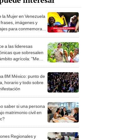
puede interesar
e la Mujer en Venezuela
 frases, imágenes y
jes para conmemorar
viernes 8 de marzo
e a las lideresas
nicas que sobresalen
 ámbito agrícola: "Me
 a elegir entre mi familia
rabajo"
a 8M México: punto de
a, horario y todo sobre
nifestación
 saber si una persona
jo matrimonio civil en
ec?
iones Regionales y