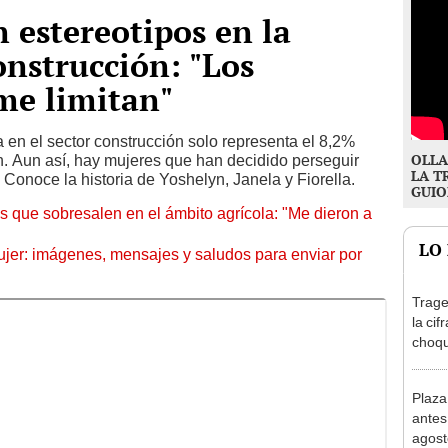
estereotipos en la
onstrucción: "Los
me limitan"
 en el sector construcción solo representa el 8,2%
OLLA
n. Aun así, hay mujeres que han decidido perseguir
LA T
 Conoce la historia de Yoshelyn, Janela y Fiorella.
GUIO
 que sobresalen en el ámbito agrícola: "Me dieron a
LO
jer: imágenes, mensajes y saludos para enviar por
Trage
la cif
choqu
en Es
Plaza
antes
agost