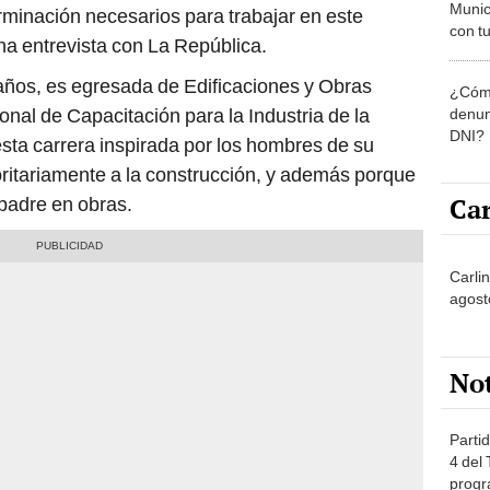
Munic
erminación necesarios para trabajar en este
con tu
na entrevista con La República.
miemb
de oct
ños, es egresada de Edificaciones y Obras
¿Cómo
la O
onal de Capacitación para la Industria de la
denun
DNI?
esta carrera inspirada por los hombres de su
ritariamente a la construcción, y además porque
Car
padre en obras.
Carli
agost
No
Partid
4 del
progr