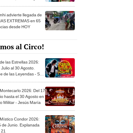
 ver
hi advierte llegada de
IAS EXTREMAS en 65
ncias desde HOY
mos al Circo!
de las Estrellas 2026:
 Julio al 30 Agosto.
e de las Leyendas - San
l
 Montecarlo 2026: Del 17
io hasta el 30 Agosto en
o Militar - Jesús María
 Místico Condor 2026:
5 de Junio. Explanada
 21