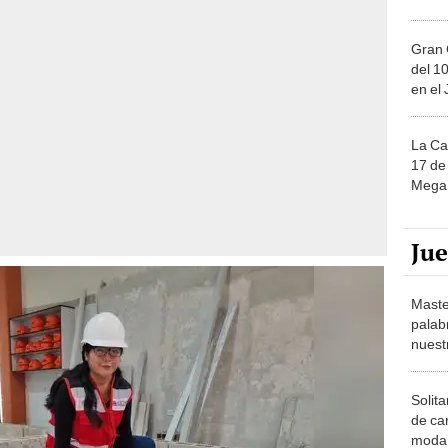
Gran 
del 10
en el
La Ca
17 de 
Mega 
Ju
Maste
palab
nuest
Solita
de ca
moda.