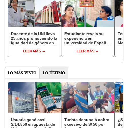
Docente de la UNI lleva
Estudiante revela su
Terce
25 años promoviendo la
experiencia en
en In
igualdad de género en
universidad de España
Mecat
ciencias: “Cuando
y señala: "La UNI se
cómo 
LEER MÁS
LEER MÁS
ingresé éramos 2
come entera a Europa"
punt
mujeres”
un e
LO MÁS VISTO
LO ÚLTIMO
Usuaria ganó casi
Turista denunció cobro
¿Se t
S/14.850 en apuesta de
excesivo de S/ 50 por
de a