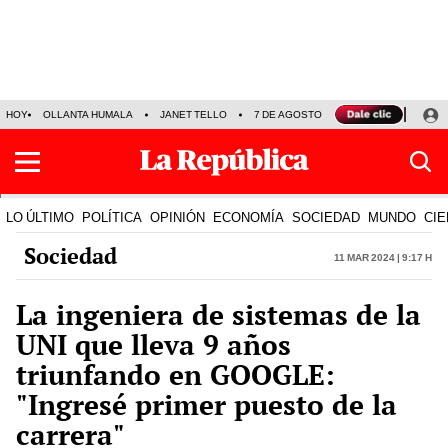
HOY
OLLANTA HUMALA
JANET TELLO
7 DE AGOSTO
TINKA RESULTADOS
LO ÚLTIMO
POLÍTICA
OPINIÓN
ECONOMÍA
SOCIEDAD
MUNDO
CIE
Sociedad
11 Mar 2024 | 9:17 h
La ingeniera de sistemas de la
UNI que lleva 9 años
triunfando en GOOGLE:
"Ingresé primer puesto de la
carrera"