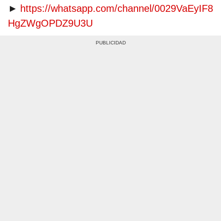
►
https://whatsapp.com/channel/0029VaEyIF8
HgZWgOPDZ9U3U