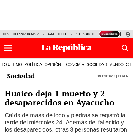
HOY
OLLANTA HUMALA
JANET TELLO
7 DE AGOSTO
TINKA RESULTADOS
LO ÚLTIMO
POLÍTICA
OPINIÓN
ECONOMÍA
SOCIEDAD
MUNDO
CIE
Sociedad
25 Ene 2024 | 13:03 h
Huaico deja 1 muerto y 2
desaparecidos en Ayacucho
Caída de masa de lodo y piedras se registró la
tarde del miércoles 24. Además del fallecido y
los desaparecidos, otras 3 personas resultaron