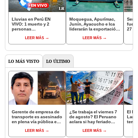
Lluvias en Perú EN
Moquegua, Apurímac,
Sena
VIVO: 1 muerto y 2
Junín, Ayacucho e Ica
fuert
personas
liderarán la exportación
27 de
desaparecidas dejó
peruana en 2023
regio
LEER MÁS
LEER MÁS
huaico en Ayacucho
afec
LO MÁS VISTO
LO ÚLTIMO
Gerente de empresa de
¿Se trabaja el viernes 7
El Ni
transporte es asesinado
de agosto? El Peruano
Lamb
en plena vía pública en
aclara si hay feriado
tempe
Los Olivos: su esposa
largo tras el descanso
36 °C
LEER MÁS
LEER MÁS
sobrevivió al ataque
del 6 de agosto
prod
palta