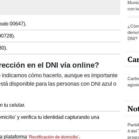
Munic
con tu
miemb
de oct
buto 00647).
¿Cómo
la O
denun
00728).
DNI?
30).
Car
rección en el DNI vía online?
 Te indicamos cómo hacerlo, aunque es importante
Carli
stá disponible para las personas con DNI azul o
agost
 tu celular.
No
icilio' y verifica tu identidad capturando una
Partid
4 del
la plataforma
.
'Rectificación de domicilio'
progr