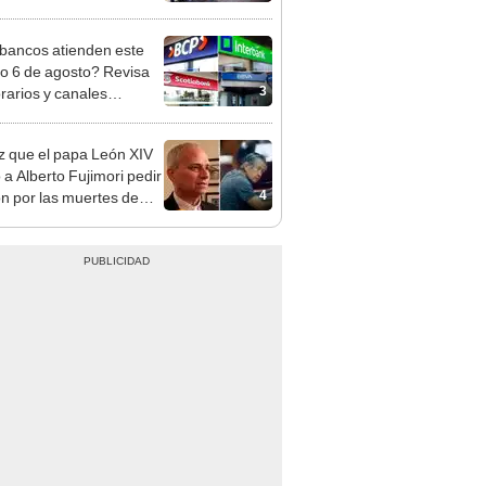
nso del 6 de agosto
bancos atienden este
do 6 de agosto? Revisa
3
orarios y canales
itados en BCP, Interbank,
y Banco de la Nación
z que el papa León XIV
 a Alberto Fujimori pedir
4
n por las muertes de
os Altos y La Cantuta