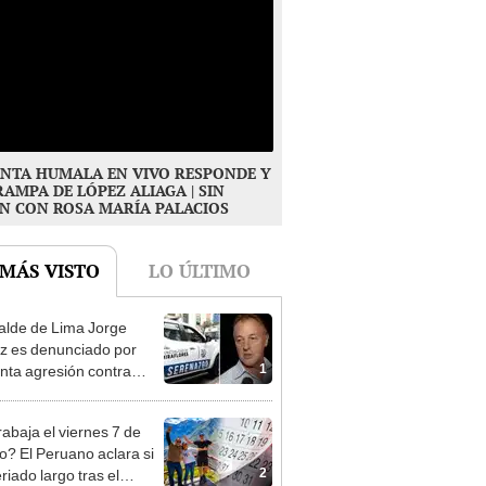
NTA HUMALA EN VIVO RESPONDE Y
RAMPA DE LÓPEZ ALIAGA | SIN
N CON ROSA MARÍA PALACIOS
 MÁS VISTO
LO ÚLTIMO
alde de Lima Jorge
 es denunciado por
1
nta agresión contra
a gestante de Miraflores
rabaja el viernes 7 de
o? El Peruano aclara si
2
riado largo tras el