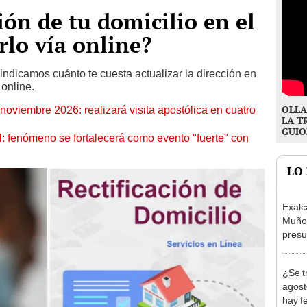
ión de tu domicilio en el
lo vía online?
indicamos cuánto te cuesta actualizar la dirección en
 online.
OLLA
oviembre 2026: realizará visita apostólica en cuatro
LA T
GUIO
: fenómeno se fortalecerá como evento "fuerte" con
LO
Exalc
Muñoz
presu
seren
¿Se t
agost
hay fe