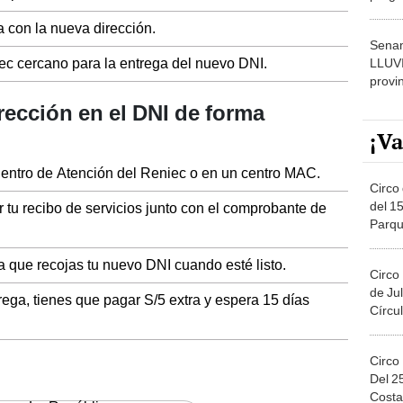
dónde
a con la nueva dirección.
Senam
ec cercano para la entrega del nuevo DNI.
LLUV
provi
rección en el DNI de forma
¡Va
Centro de Atención del Reniec o en un centro MAC.
Circo 
del 15
r tu recibo de servicios junto con el comprobante de
Parqu
Migue
ra que recojas tu nuevo DNI cuando esté listo.
Circo
de Jul
rega, tienes que pagar S/5 extra y espera 15 días
Círcul
Circo
Del 2
Costa