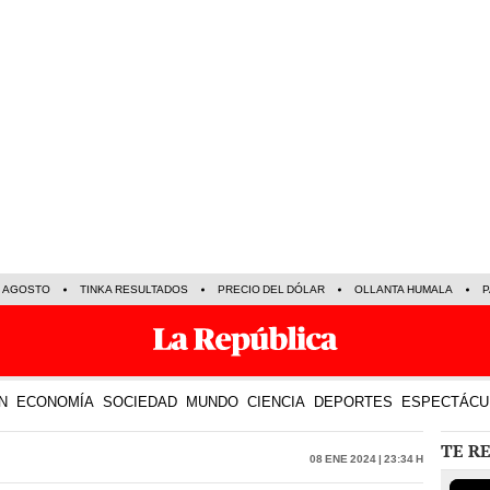
E AGOSTO
TINKA RESULTADOS
PRECIO DEL DÓLAR
OLLANTA HUMALA
P
N
ECONOMÍA
SOCIEDAD
MUNDO
CIENCIA
DEPORTES
ESPECTÁCU
TE R
08 Ene 2024 | 23:34 h