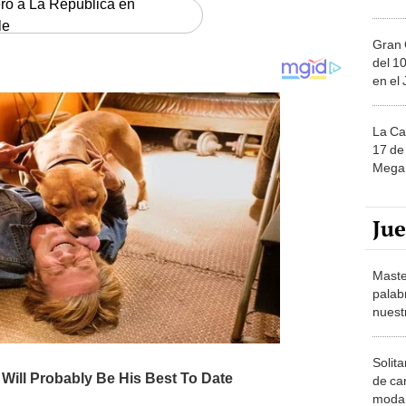
ero a La República en
le
Gran 
del 10
en el
La Ca
17 de 
Mega 
Ju
Maste
palab
nuest
Solita
de ca
moda.