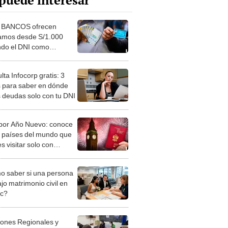
puede interesar
 BANCOS ofrecen
amos desde S/1.000
ndo el DNI como
pal requisito?
ta Infocorp gratis: 3
 para saber en dónde
s deudas solo con tu DNI
 por Año Nuevo: conoce
0 países del mundo que
s visitar solo con
orte o DNI
 saber si una persona
jo matrimonio civil en
ec?
iones Regionales y