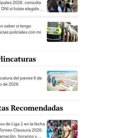
ipales 2026: consulta
 DNI si fuiste elegido
ro de mesa para este 4
ubre en el link oficial de
 saber si tengo
NPE
cias policiales con mi
lincaturas
ncatura del jueves 6 de
o de 2026
tas Recomendadas
os de Liga 1 en la fecha
 Torneo Clausura 2026:
amación, horarios y