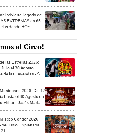
 ver
hi advierte llegada de
IAS EXTREMAS en 65
ncias desde HOY
mos al Circo!
de las Estrellas 2026:
 Julio al 30 Agosto.
e de las Leyendas - San
l
 Montecarlo 2026: Del 17
io hasta el 30 Agosto en
o Militar - Jesús María
 Místico Condor 2026:
5 de Junio. Explanada
 21