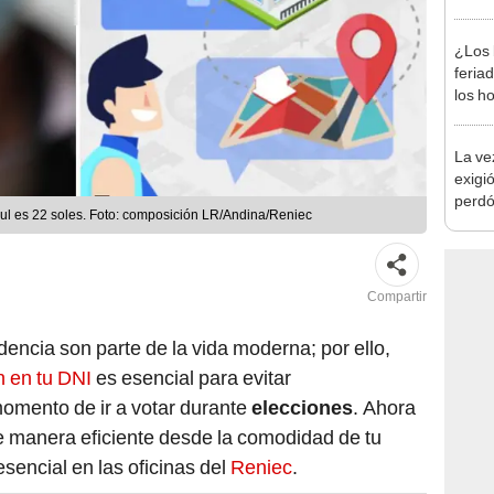
desca
¿Los 
feria
los h
habil
BBVA 
La ve
exigió
perdó
 azul es 22 soles. Foto: composición LR/Andina/Reniec
Barri
Compartir
ncia son parte de la vida moderna; por ello,
n en tu DNI
es esencial para evitar
momento de ir a votar durante
elecciones
. Ahora
de manera eficiente desde la comodidad de tu
esencial en las oficinas del
Reniec
.