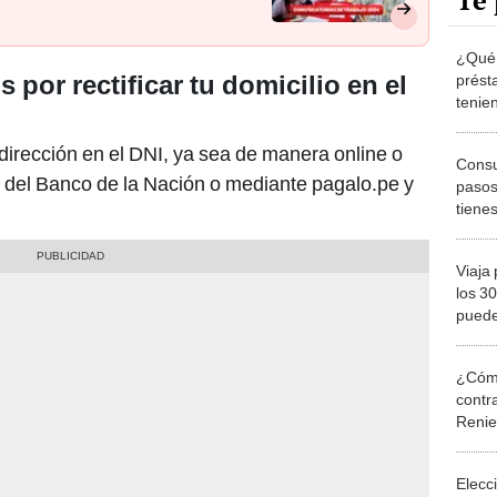
Te 
¿Qué
 por rectificar tu domicilio en el
prést
tenie
princi
 dirección en el DNI, ya sea de manera online o
Consul
 del Banco de la Nación o mediante pagalo.pe y
pasos
tiene
Viaja
los 3
puede
pasap
¿Cómo
contra
Reni
Elecc