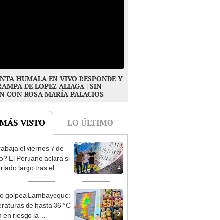
NTA HUMALA EN VIVO RESPONDE Y
RAMPA DE LÓPEZ ALIAGA | SIN
N CON ROSA MARÍA PALACIOS
 MÁS VISTO
LO ÚLTIMO
rabaja el viernes 7 de
o? El Peruano aclara si
1
riado largo tras el
nso del 6 de agosto
ño golpea Lambayeque:
raturas de hasta 36 °C
2
 en riesgo la