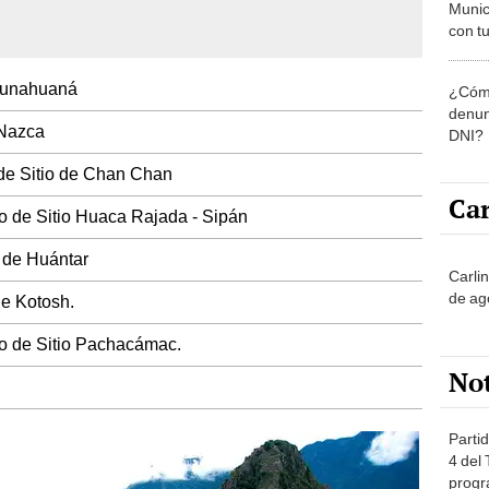
Munic
con tu
miemb
de oct
 Lunahuaná
¿Cómo
la O
denun
 Nazca
DNI?
de Sitio de Chan Chan
Car
 de Sitio Huaca Rajada - Sipán
 de Huántar
Carli
de ag
e Kotosh.
 de Sitio Pachacámac.
No
Partid
4 del
progr