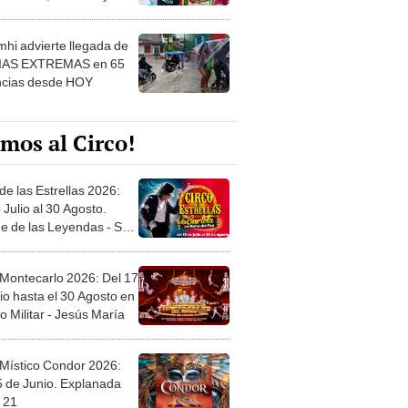
 ver
hi advierte llegada de
IAS EXTREMAS en 65
ncias desde HOY
mos al Circo!
de las Estrellas 2026:
 Julio al 30 Agosto.
e de las Leyendas - San
l
 Montecarlo 2026: Del 17
io hasta el 30 Agosto en
o Militar - Jesús María
 Místico Condor 2026:
5 de Junio. Explanada
 21