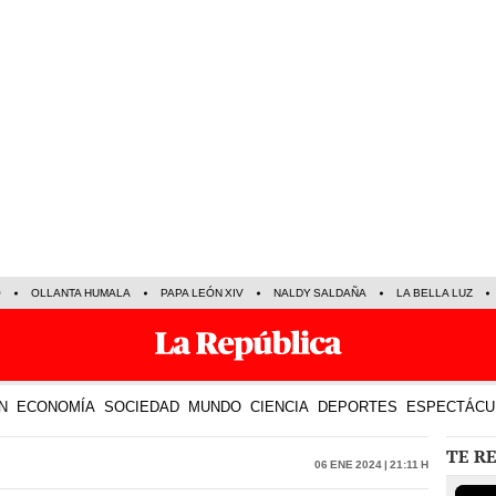
O
OLLANTA HUMALA
PAPA LEÓN XIV
NALDY SALDAÑA
LA BELLA LUZ
N
ECONOMÍA
SOCIEDAD
MUNDO
CIENCIA
DEPORTES
ESPECTÁCU
TE R
06 Ene 2024 | 21:11 h