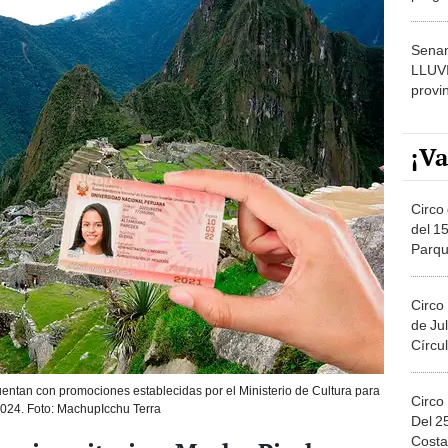
dónde
Senam
LLUV
provi
¡Va
Circo 
del 15
Parqu
Migue
Circo
de Jul
Círcul
entan con promociones establecidas por el Ministerio de Cultura para
Circo
2024. Foto: MachupIcchu Terra
Del 2
Costa