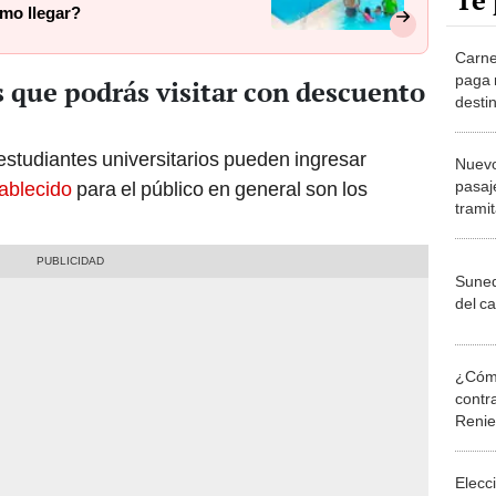
Te 
mo llegar?
Carnet
paga 
s que podrás visitar con descuento
desti
instit
s estudiantes universitarios pueden ingresar
Nuevo
pasaj
tablecido
para el público en general son los
trami
actua
Suned
del ca
¿Cómo
contra
Reni
Elecc