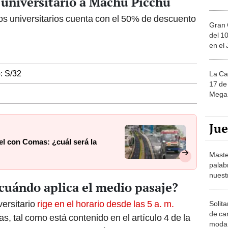
 universitario a Machu Picchu
los universitarios cuenta con el 50% de descuento
Gran 
del 10
en el
: S/32
La Ca
17 de 
Mega 
Ju
el con Comas: ¿cuál será la
Maste
palab
nuest
¿cuándo aplica el medio pasaje?
ersitario
rige en el horario desde las 5 a. m.
Solita
de ca
as, tal como está contenido en el artículo 4 de la
moda.