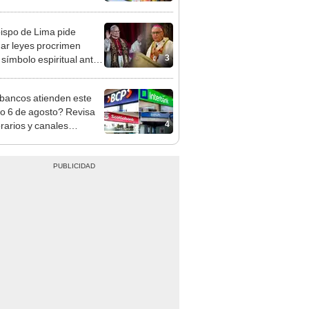
cción de mango y palta
ispo de Lima pide
ar leyes procrimen
3
símbolo espiritual ante
sita del papa León XIV
bancos atienden este
do 6 de agosto? Revisa
4
orarios y canales
itados en BCP, Interbank,
y Banco de la Nación