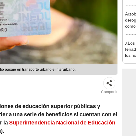
produ
Arzob
derog
como 
la vi
¿Los 
feria
los h
habil
BBVA 
io pasaje en transporte urbano e interurbano.
Compartir
ciones de educación superior públicas y
er a una serie de beneficios si cuentan con el
r la
Superintendencia Nacional de Educación
).