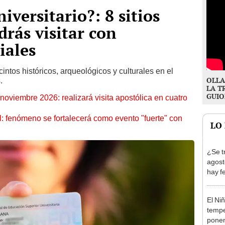
iversitario?: 8 sitios
drás visitar con
iales
intos históricos, arqueológicos y culturales en el
OLLA
.
LA T
GUIO
oviembre 2026: realizará visita apostólica en cuatro
: fenómeno se fortalecerá como evento "fuerte" con
LO
¿Se t
agost
hay fe
desca
El Ni
tempe
ponen