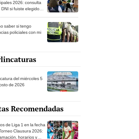
ipales 2026: consulta
 DNI si fuiste elegido
ro de mesa para este 4
ubre en el link oficial de
 saber si tengo
NPE
cias policiales con mi
lincaturas
ncatura del miércoles 5
osto de 2026
tas Recomendadas
os de Liga 1 en la fecha
 Torneo Clausura 2026:
amación, horarios y