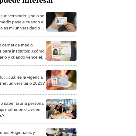
puede interesar
 universitario: ¿solo se
medio pasaje cuando el
no es mi universidad o
uto?
 carnet de medio
e para institutos: ¿cómo
tarlo y cuándo vence el
l?
u: ¿cuál es la vigencia
rnet universitario 2023?
 saber si una persona
jo matrimonio civil en
ec?
iones Regionales y