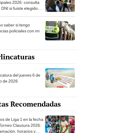
ipales 2026: consulta
 DNI si fuiste elegido
ro de mesa para este 4
ubre en el link oficial de
 saber si tengo
NPE
cias policiales con mi
lincaturas
ncatura del jueves 6 de
o de 2026
tas Recomendadas
os de Liga 1 en la fecha
 Torneo Clausura 2026:
amación, horarios y