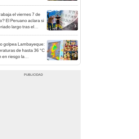
á el centro comercial?
rabaja el viernes 7 de
o? El Peruano aclara si
3
riado largo tras el
nso del 6 de agosto
ño golpea Lambayeque:
raturas de hasta 36 °C
4
 en riesgo la
cción de mango y palta