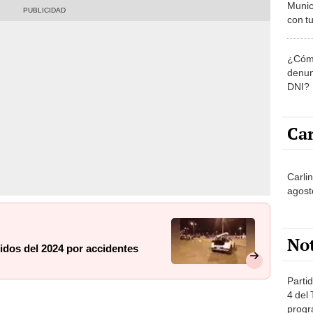
Munic
con tu
miemb
de oct
¿Cómo
la O
denun
DNI?
Car
Carli
agost
No
idos del 2024 por accidentes
Partid
4 del
progr