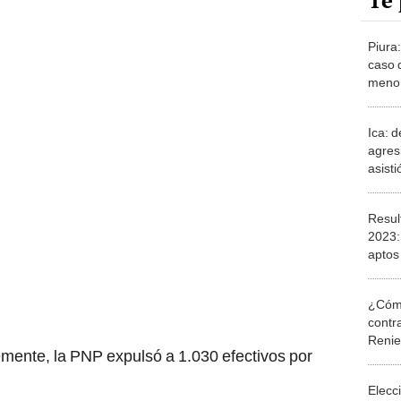
Te 
Piura
caso 
menor
Club 
Ica: 
agres
asisti
Resu
2023: 
aptos
admisi
Nacio
¿Cómo
contra
Reni
emente, la PNP expulsó a 1.030 efectivos por
Elecc