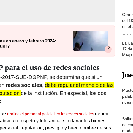
Gran 
del 10
en el
as en enero y febrero 2024:
La Ca
alor?
17 de 
Mega 
 para el uso de redes sociales
Ju
151-2017-SUB-DGPNP, se determina que si un
 en
redes sociales
,
debe regular el manejo de las
Maste
eputación
de la institución. En especial, los dos
palab
:
nuest
 que
deben
realice el personal policial en las redes sociales
Solita
bsoluto respeto y tolerancia, sin dañar los bienes
de ca
 personal, reputación, prestigio y buen nombre de sus
moda.