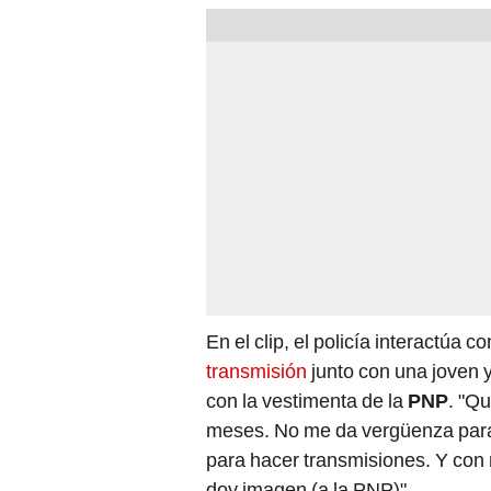
En el clip, el policía interactúa 
transmisión
junto con una joven 
con la vestimenta de la
PNP
. "Q
meses. No me da vergüenza para
para hacer transmisiones. Y con r
doy imagen (a la PNP)".