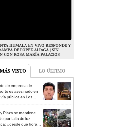
NTA HUMALA EN VIVO RESPONDE Y
RAMPA DE LÓPEZ ALIAGA | SIN
N CON ROSA MARÍA PALACIOS
 MÁS VISTO
LO ÚLTIMO
te de empresa de
porte es asesinado en
1
 vía pública en Los
s: su esposa sobrevivió
aque
y Plaza se mantiene
o por falta de luz
2
rica: ¿desde qué hora