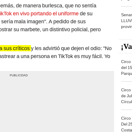
dónde
 además, de manera burlesca, que no sentía
TikTok en vivo portando el uniforme
de su
Senam
LLUV
 sí sería mala imagen". A pedido de sus
provi
trar su marbete, un distintivo policial, pero
¡Va
a sus críticos
y les advirtió que dejen el odio: "No
strear a una persona en TikTok es muy fácil. Yo
Circo 
del 15
Parqu
Migue
Circo
de Jul
Círcul
Circo
Del 2
Costa