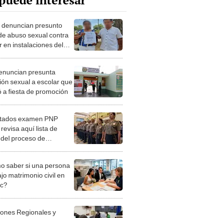
puede interesar
: denuncian presunto
de abuso sexual contra
 en instalaciones del
Grau
denuncian presunta
ión sexual a escolar que
ó a fiesta de promoción
ltados examen PNP
revisa aquí lista de
 del proceso de
ón para la Policía
nal
 saber si una persona
jo matrimonio civil en
ec?
iones Regionales y