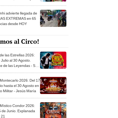
 ver
hi advierte llegada de
IAS EXTREMAS en 65
ncias desde HOY
mos al Circo!
de las Estrellas 2026:
 Julio al 30 Agosto.
e de las Leyendas - San
l
 Montecarlo 2026: Del 17
io hasta el 30 Agosto en
o Militar - Jesús María
 Místico Condor 2026:
5 de Junio. Explanada
 21