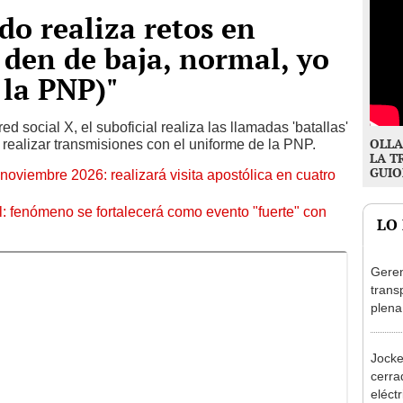
do realiza retos en
den de baja, normal, yo
 la PNP)"
ed social X, el suboficial realiza las llamadas 'batallas'
OLLA
realizar transmisiones con el uniforme de la PNP.
LA T
GUIO
oviembre 2026: realizará visita apostólica en cuatro
: fenómeno se fortalecerá como evento "fuerte" con
LO
Geren
trans
plena
Olivo
al at
Jocke
cerrad
eléct