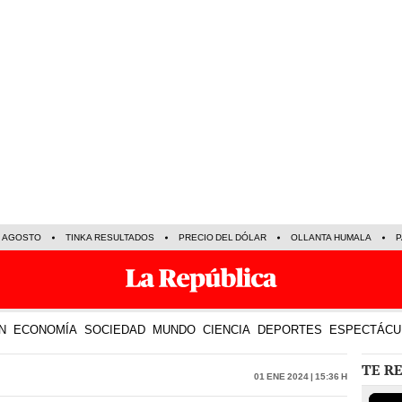
E AGOSTO
TINKA RESULTADOS
PRECIO DEL DÓLAR
OLLANTA HUMALA
P
N
ECONOMÍA
SOCIEDAD
MUNDO
CIENCIA
DEPORTES
ESPECTÁCU
TE R
01 Ene 2024 | 15:36 h