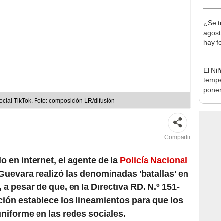
abrir
¿Se t
agost
hay fe
desca
El Ni
tempe
ponen
produ
ocial TikTok. Foto: composición LR/difusión
Compartir
 en internet, el agente de la
Policía Nacional
 Guevara realizó las denominadas 'batallas' en
 a pesar de que, en la Directiva RD. N.º 151-
ión establece los lineamientos para que los
niforme en las redes sociales.