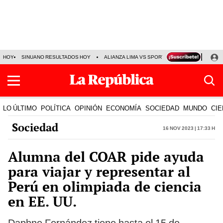
HOY
SINUANO RESULTADOS HOY
ALIANZA LIMA VS SPORT BOYS
JORGE MES
LO ÚLTIMO
POLÍTICA
OPINIÓN
ECONOMÍA
SOCIEDAD
MUNDO
CIE
Sociedad
16 Nov 2023 | 17:33 h
Alumna del COAR pide ayuda
para viajar y representar al
Perú en olimpiada de ciencia
en EE. UU.