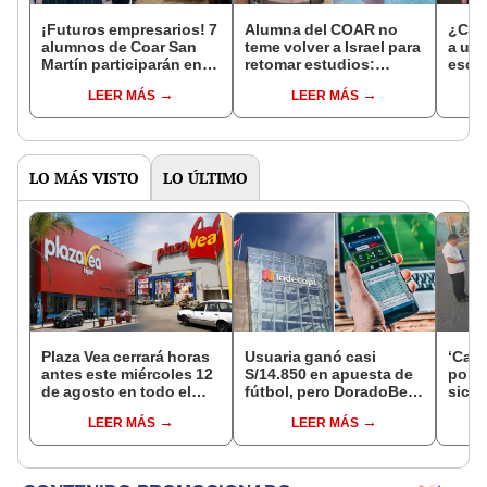
¡Futuros empresarios! 7
Alumna del COAR no
¿Cóm
alumnos de Coar San
teme volver a Israel para
a un
Martín participarán en
retomar estudios:
escue
concurso mundial de
"Quiero aplicar mis
Perú
LEER MÁS
LEER MÁS
emprendimientos
conocimientos en Perú"
LO MÁS VISTO
LO ÚLTIMO
Plaza Vea cerrará horas
Usuaria ganó casi
‘Care
antes este miércoles 12
S/14.850 en apuesta de
por ‘
de agosto en todo el
fútbol, pero DoradoBet
sicar
Perú: tiendas atenderán
se negó a pagar:
captu
LEER MÁS
LEER MÁS
hasta las 7 p.m.
Indecopi multó a la
empresa con más de S/
19.000