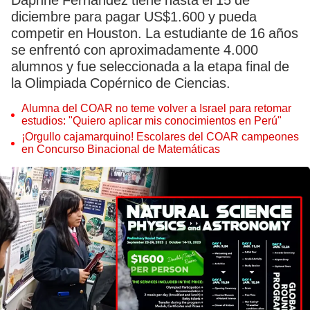
Daphne Fernández tiene hasta el 15 de
diciembre para pagar US$1.600 y pueda
competir en Houston. La estudiante de 16 años
se enfrentó con aproximadamente 4.000
alumnos y fue seleccionada a la etapa final de
la Olimpiada Copérnico de Ciencias.
Alumna del COAR no teme volver a Israel para retomar
estudios: "Quiero aplicar mis conocimientos en Perú"
¡Orgullo cajamarquino! Escolares del COAR campeones
en Concurso Binacional de Matemáticas