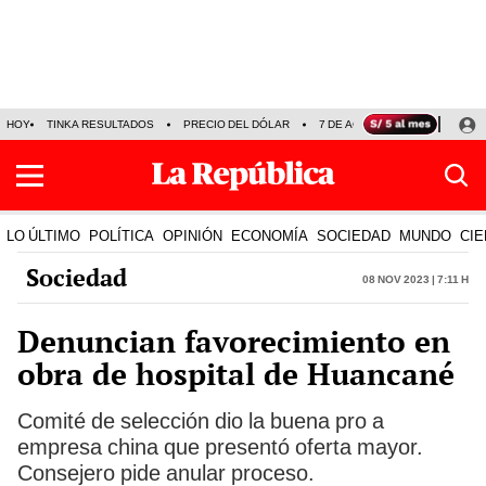
HOY
TINKA RESULTADOS
PRECIO DEL DÓLAR
7 DE AGOSTO
OLLANTA H
LO ÚLTIMO
POLÍTICA
OPINIÓN
ECONOMÍA
SOCIEDAD
MUNDO
CIE
Sociedad
08 Nov 2023 | 7:11 h
Denuncian favorecimiento en
obra de hospital de Huancané
Comité de selección dio la buena pro a
empresa china que presentó oferta mayor.
Consejero pide anular proceso.