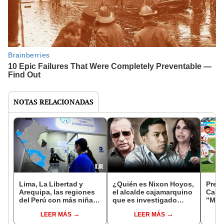
NOTAS RELACIONADAS
Lima, La Libertad y
¿Quién es Nixon Hoyos,
Presi
Arequipa, las regiones
el alcalde cajamarquino
Calca
del Perú con más niñas
que es investigado
"Me p
y mujeres
junto con el hermano de
para 
LEER MÁS
LEER MÁS
desaparecidas
Dina Boluarte?