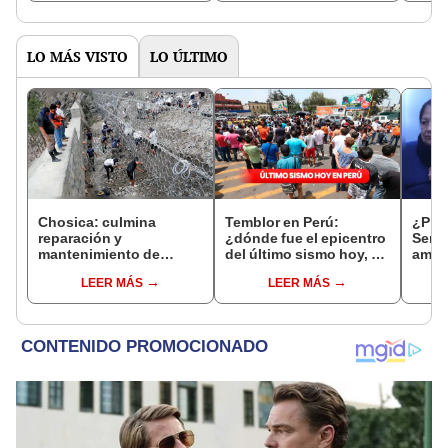
LO MÁS VISTO
LO ÚLTIMO
Chosica: culmina
Temblor en Perú:
¿Prim
reparación y
¿dónde fue el epicentro
Senam
mantenimiento de
del último sismo hoy, 3
amari
mallas de contención
de febrero, según IGP?
tempe
LEER MÁS
LEER MÁS
15 re